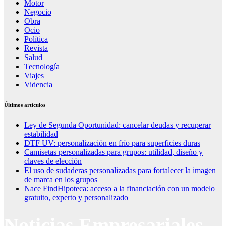
Motor
Negocio
Obra
Ocio
Política
Revista
Salud
Tecnología
Viajes
Videncia
Últimos artículos
Ley de Segunda Oportunidad: cancelar deudas y recuperar
estabilidad
DTF UV: personalización en frío para superficies duras
Camisetas personalizadas para grupos: utilidad, diseño y
claves de elección
El uso de sudaderas personalizadas para fortalecer la imagen
de marca en los grupos
Nace FindHipoteca: acceso a la financiación con un modelo
gratuito, experto y personalizado
Noticias Empresariales