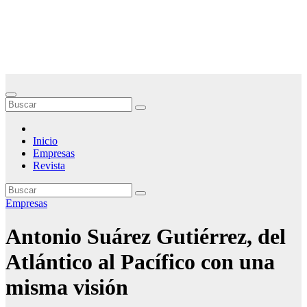
Saltar
Noticias Empresariales
al
contenido
El lugar donde encontrar las mejores noticias sobre las empresas
Inicio
Empresas
Revista
Empresas
Antonio Suárez Gutiérrez, del
Atlántico al Pacífico con una
misma visión