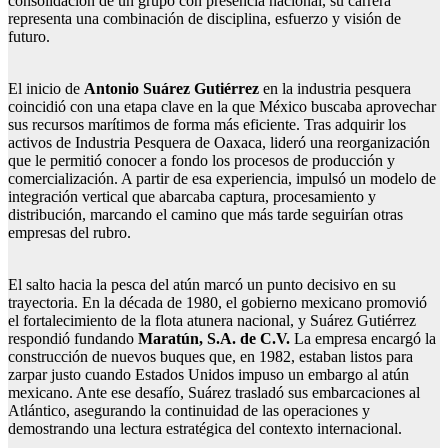
consolidación de un grupo con presencia nacional, su carrera
representa una combinación de disciplina, esfuerzo y visión de
futuro.
El inicio de
Antonio Suárez Gutiérrez
en la industria pesquera
coincidió con una etapa clave en la que México buscaba aprovechar
sus recursos marítimos de forma más eficiente. Tras adquirir los
activos de Industria Pesquera de Oaxaca, lideró una reorganización
que le permitió conocer a fondo los procesos de producción y
comercialización. A partir de esa experiencia, impulsó un modelo de
integración vertical que abarcaba captura, procesamiento y
distribución, marcando el camino que más tarde seguirían otras
empresas del rubro.
El salto hacia la pesca del atún marcó un punto decisivo en su
trayectoria. En la década de 1980, el gobierno mexicano promovió
el fortalecimiento de la flota atunera nacional, y Suárez Gutiérrez
respondió fundando
Maratún, S.A. de C.V.
La empresa encargó la
construcción de nuevos buques que, en 1982, estaban listos para
zarpar justo cuando Estados Unidos impuso un embargo al atún
mexicano. Ante ese desafío, Suárez trasladó sus embarcaciones al
Atlántico, asegurando la continuidad de las operaciones y
demostrando una lectura estratégica del contexto internacional.