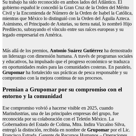
Su trabajo ha sido reconocido en ambos lados del Atlántico. El
gobierno español le concedió la Gran Cruz de la Orden del Mérito
Civil y la Encomienda de Número de la Orden de Isabel la Católica,
mientras que México lo distinguió con la Orden del Águila Azteca.
Asimismo, el Principado de Asturias, su tierra natal, lo nombró Hijo
Predilecto, subrayando el vínculo entre sus raíces europeas y su
legado empresarial en América.
Más allá de los premios,
Antonio Suárez Gutiérrez
ha demostrado
un liderazgo con dimensión humana. A través de programas sociales
y educativos, ha impulsado que el progreso económico se traduzca
en oportunidades reales para las comunidades costeras. En paralelo,
Grupomar
ha fortalecido sus prácticas de pesca responsable y su
compromiso con la mejora continua de sus procesos.
Premian a Grupomar por su compromiso con el
entorno y la comunidad
Ese compromiso volvió a hacerse visible en 2025, cuando
Marindustrias, una de las principales empresas del grupo, fue
reconocida por su colaboración con el Teletón México. La
Gobernadora del Estado de Colima, Mtra. Indira Vizcaíno Silva,
entregó la distinción, recibida en nombre de
Grupomar
por el Lic.
Francisco Estrada, Gerente de Recursos Humanos – Operaciones.