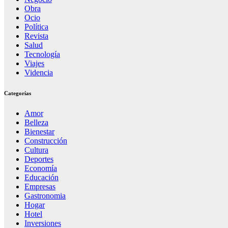
Obra
Ocio
Política
Revista
Salud
Tecnología
Viajes
Videncia
Categorías
Amor
Belleza
Bienestar
Construcción
Cultura
Deportes
Economía
Educación
Empresas
Gastronomia
Hogar
Hotel
Inversiones