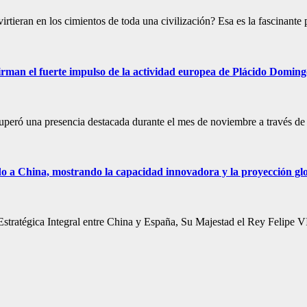
virtieran en los cimientos de toda una civilización? Esa es la fascinant
irman el fuerte impulso de la actividad europea de Plácido Domi
peró una presencia destacada durante el mes de noviembre a través de 
do a China, mostrando la capacidad innovadora y la proyección gl
 Estratégica Integral entre China y España, Su Majestad el Rey Felipe V