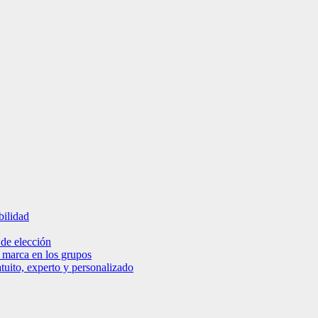
bilidad
 de elección
e marca en los grupos
tuito, experto y personalizado