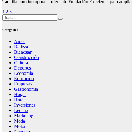
Taquilla.com incorpora la oferta de Fundación Excelentia para amplia
Paginación
1
2
3
de
entradas
Categorías
Amor
Belleza
Bienestar
Construcción
Cultura
Deportes
Economía
Educación
Empresas
Gastronomia
Hogar
Hotel
Inversiones
Lectura
Marketing
Moda
Motor
Negocio