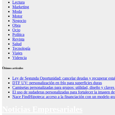
Lectura
Marketing
Moda
Motor
Negocio
Obra
Ocio
Política
Revista
Salud
Tecnología
Viajes
Videncia
Últimos artículos
Ley de Segunda Oportunidad: cancelar deudas y recuperar esta
DTF UV: personalización en frío para superficies duras
Camisetas personalizadas para grupos: utilidad, diseño y claves
El uso de sudaderas personalizadas para fortalecer la imagen d
Nace FindHipoteca: acceso a la financiación con un modelo gra
Noticias Empresariales