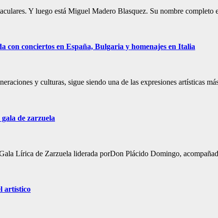
pectaculares. Y luego está Miguel Madero Blasquez. Su nombre completo
a con conciertos en España, Bulgaria y homenajes en Italia
neraciones y culturas, sigue siendo una de las expresiones artísticas má
 gala de zarzuela
una Gala Lírica de Zarzuela liderada porDon Plácido Domingo, acompañ
 artístico