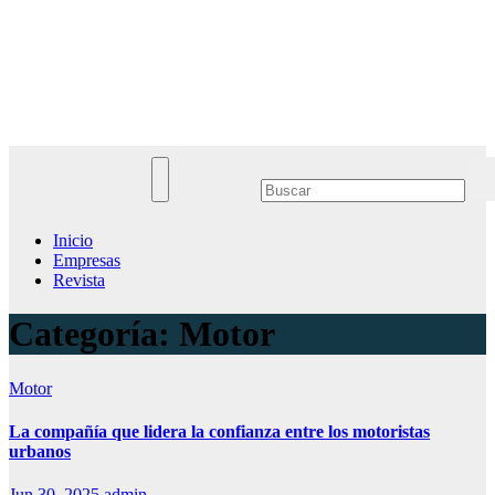
Saltar
al
Noticias Empresariales
contenido
El lugar donde encontrar las mejores noticias sobre las empresas
Inicio
Empresas
Revista
Categoría:
Motor
Motor
La compañía que lidera la confianza entre los motoristas
urbanos
Jun 30, 2025
admin