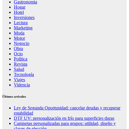
Gastronomia
Hogar
Hotel
Inversiones
Lectura
Marketing
Moda
Motor
Negocio
Obra
Ocio
Política
Revista
Salud
Tecnología
Viajes
Videncia
Últimos artículos
Ley de Segunda Oportunidad: cancelar deudas y recuperar
estabilidad
DTF UV: personalización en frío para superficies duras
Camisetas personalizadas para grupos: utilidad, diseño y
claves de elección