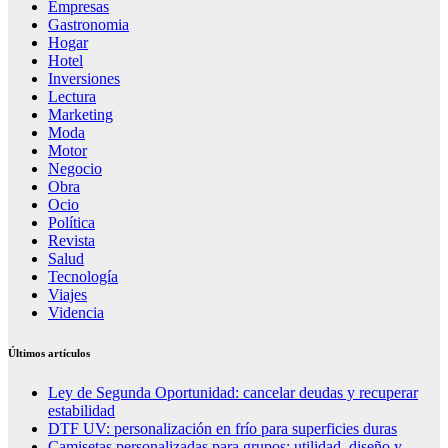
Empresas
Gastronomia
Hogar
Hotel
Inversiones
Lectura
Marketing
Moda
Motor
Negocio
Obra
Ocio
Política
Revista
Salud
Tecnología
Viajes
Videncia
Últimos artículos
Ley de Segunda Oportunidad: cancelar deudas y recuperar
estabilidad
DTF UV: personalización en frío para superficies duras
Camisetas personalizadas para grupos: utilidad, diseño y