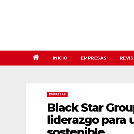
Saltar
al
contenido
INICIO
EMPRESAS
REVI
EMPRESAS
Black Star Grou
liderazgo para
sostenible