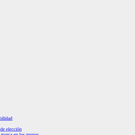
bilidad
 de elección
e marca en los grupos