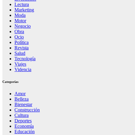
Lectura
Marketing
Moda
Motor
Negocio
Obra
Ocio
Política
Revista
Salud
Tecnología
Viajes
Videncia
Categorías
Amor
Belleza
Bienestar
Construcción
Cultura
Deportes
Economía
Educación