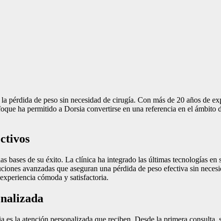
la pérdida de peso sin necesidad de cirugía. Con más de 20 años de expe
oque ha permitido a Dorsia convertirse en una referencia en el ámbito d
ctivos
s bases de su éxito. La clínica ha integrado las últimas tecnologías en 
luciones avanzadas que aseguran una pérdida de peso efectiva sin neces
experiencia cómoda y satisfactoria.
nalizada
a es la atención personalizada que reciben. Desde la primera consulta, 