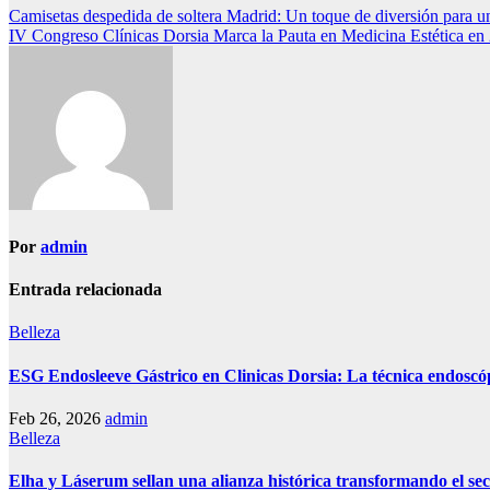
Navegación
Camisetas despedida de soltera Madrid: Un toque de diversión para u
IV Congreso Clínicas Dorsia Marca la Pauta en Medicina Estética en
de
entradas
Por
admin
Entrada relacionada
Belleza
ESG Endosleeve Gástrico en Clinicas Dorsia: La técnica endoscóp
Feb 26, 2026
admin
Belleza
Elha y Láserum sellan una alianza histórica transformando el sec