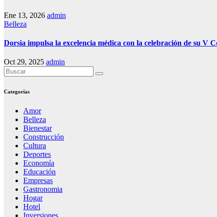
Ene 13, 2026
admin
Belleza
Dorsia impulsa la excelencia médica con la celebración de su V 
Oct 29, 2025
admin
Categorías
Amor
Belleza
Bienestar
Construcción
Cultura
Deportes
Economía
Educación
Empresas
Gastronomia
Hogar
Hotel
Inversiones