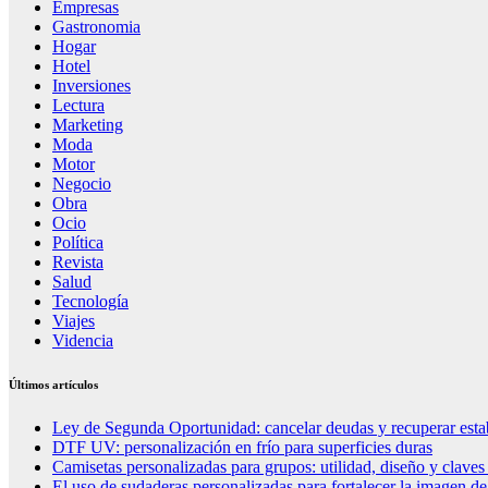
Empresas
Gastronomia
Hogar
Hotel
Inversiones
Lectura
Marketing
Moda
Motor
Negocio
Obra
Ocio
Política
Revista
Salud
Tecnología
Viajes
Videncia
Últimos artículos
Ley de Segunda Oportunidad: cancelar deudas y recuperar esta
DTF UV: personalización en frío para superficies duras
Camisetas personalizadas para grupos: utilidad, diseño y claves
El uso de sudaderas personalizadas para fortalecer la imagen d