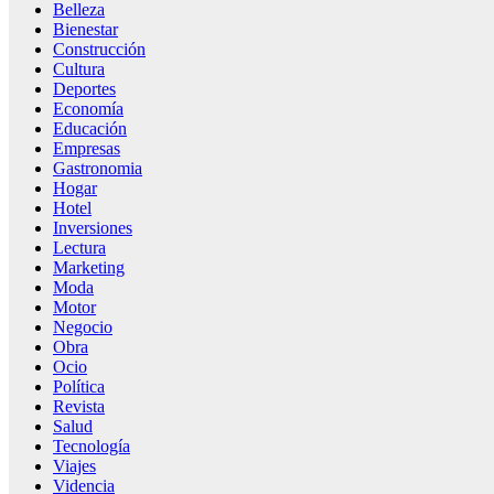
Belleza
Bienestar
Construcción
Cultura
Deportes
Economía
Educación
Empresas
Gastronomia
Hogar
Hotel
Inversiones
Lectura
Marketing
Moda
Motor
Negocio
Obra
Ocio
Política
Revista
Salud
Tecnología
Viajes
Videncia