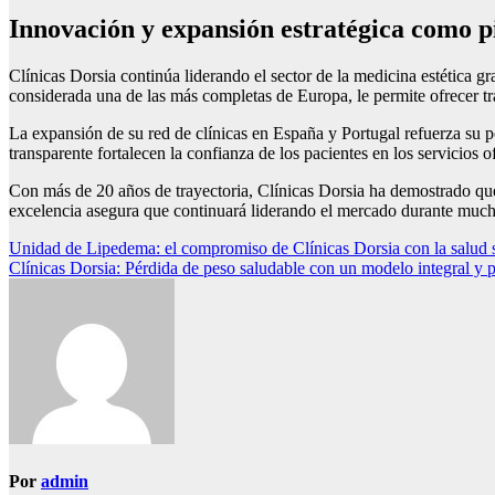
Innovación y expansión estratégica como pi
Clínicas Dorsia continúa liderando el sector de la medicina estética g
considerada una de las más completas de Europa, le permite ofrecer t
La expansión de su red de clínicas en España y Portugal refuerza su p
transparente fortalecen la confianza de los pacientes en los servicios o
Con más de 20 años de trayectoria, Clínicas Dorsia ha demostrado que
excelencia asegura que continuará liderando el mercado durante muc
Navegación
Unidad de Lipedema: el compromiso de Clínicas Dorsia con la salud 
Clínicas Dorsia: Pérdida de peso saludable con un modelo integral y 
de
entradas
Por
admin