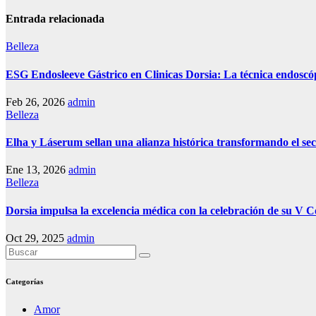
Entrada relacionada
Belleza
ESG Endosleeve Gástrico en Clinicas Dorsia: La técnica endoscóp
Feb 26, 2026
admin
Belleza
Elha y Láserum sellan una alianza histórica transformando el sec
Ene 13, 2026
admin
Belleza
Dorsia impulsa la excelencia médica con la celebración de su V 
Oct 29, 2025
admin
Categorías
Amor