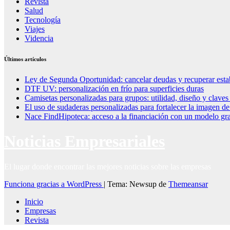
Revista
Salud
Tecnología
Viajes
Videncia
Últimos artículos
Ley de Segunda Oportunidad: cancelar deudas y recuperar esta
DTF UV: personalización en frío para superficies duras
Camisetas personalizadas para grupos: utilidad, diseño y claves
El uso de sudaderas personalizadas para fortalecer la imagen d
Nace FindHipoteca: acceso a la financiación con un modelo gra
Noticias Empresariales
El lugar donde encontrar las mejores noticias sobre las empresas
Funciona gracias a WordPress
|
Tema: Newsup de
Themeansar
Inicio
Empresas
Revista