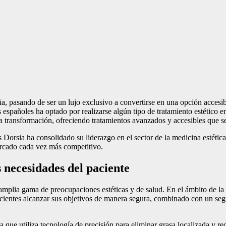
, pasando de ser un lujo exclusivo a convertirse en una opción accesib
spañoles ha optado por realizarse algún tipo de tratamiento estético 
 transformación, ofreciendo tratamientos avanzados y accesibles que se
s Dorsia ha consolidado su liderazgo en el sector de la medicina estéti
ercado cada vez más competitivo.
 necesidades del paciente
amplia gama de preocupaciones estéticas y de salud. En el ámbito de la 
ientes alcanzar sus objetivos de manera segura, combinado con un segu
que utiliza tecnología de precisión para eliminar grasa localizada y red