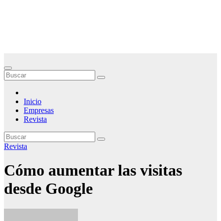
Saltar
Noticias Empresariales
al
contenido
El lugar donde encontrar las mejores noticias sobre las empresas
Inicio
Empresas
Revista
Revista
Cómo aumentar las visitas
desde Google