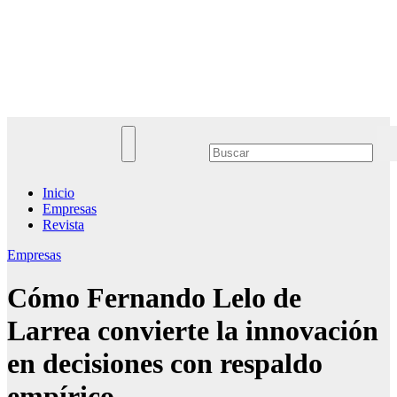
Saltar
al
Noticias Empresariales
contenido
El lugar donde encontrar las mejores noticias sobre las empresas
Inicio
Empresas
Revista
Empresas
Cómo Fernando Lelo de
Larrea convierte la innovación
en decisiones con respaldo
empírico