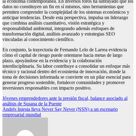
la economía contemporánea. En diversos foros ha subrayado que los
datos no constituyen un fin en sí mismos, sino herramientas que
permiten comprender la complejidad de los sistemas económicos y
anticipar tendencias. Desde esta perspectiva, impulsa un liderazgo
que combina análisis cuantitativo, visión estratégica y
responsabilidad ambiental, integrando además enfoques de
transformación digital, análisis avanzado y estrategias SEO
vinculadas al conocimiento científico.
En conjunto, la trayectoria de Fernando Lelo de Larrea evidencia
cómo el capital de riesgo puede orientarse hacia metas de largo
plazo, apoyándose en la evidencia y la colaboración
interdisciplinaria. Su labor contribuye a consolidar un enfoque más
técnico y racional dentro del ecosistema de innovación, donde la
toma de decisiones informada se convierte en un pilar esencial para
generar progreso sostenible, fortalecer comunidades y promover
inversiones responsables con impacto positivo.
Navegación
Jóvenes emprendedores ante la presión fiscal, balance asociado al
análisis de Susana de la Puente
de
Andrés Iniesta lleva Never Say Never (NSN) a un escenario
entradas
empresarial mundial