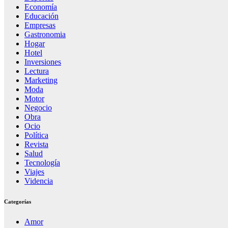
Economía
Educación
Empresas
Gastronomia
Hogar
Hotel
Inversiones
Lectura
Marketing
Moda
Motor
Negocio
Obra
Ocio
Política
Revista
Salud
Tecnología
Viajes
Videncia
Categorías
Amor