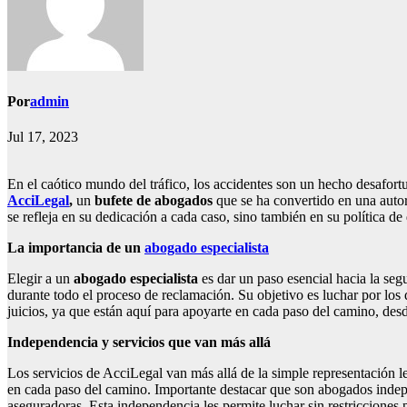
Por
admin
Jul 17, 2023
En el caótico mundo del tráfico, los accidentes son un hecho desafo
AcciLegal
,
un
bufete de abogados
que se ha convertido en una auto
se refleja en su dedicación a cada caso, sino también en su política de
La importancia de un
abogado especialista
Elegir a un
abogado especialista
es dar un paso esencial hacia la seg
durante todo el proceso de reclamación. Su objetivo es luchar por los
juicios, ya que están aquí para apoyarte en cada paso del camino, des
Independencia y servicios que van más allá
Los servicios de AcciLegal van más allá de la simple representación
en cada paso del camino. Importante destacar que son abogados indepen
aseguradoras. Esta independencia les permite luchar sin restricciones 