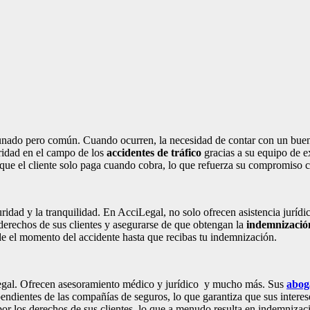
rtunado pero común. Cuando ocurren, la necesidad de contar con un bu
ridad en el campo de los
accidentes de tráfico
gracias a su equipo de e
 que el cliente solo paga cuando cobra, lo que refuerza su compromiso co
uridad y la tranquilidad. En AcciLegal, no solo ofrecen asistencia juríd
 derechos de sus clientes y asegurarse de que obtengan la
indemnizació
de el momento del accidente hasta que recibas tu indemnización.
 legal. Ofrecen asesoramiento médico y jurídico y mucho más. Sus
abog
dientes de las compañías de seguros, lo que garantiza que sus intereses
por los derechos de sus clientes, lo que a menudo resulta en indemnizac