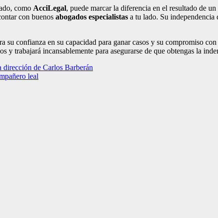
zado, como
AcciLegal
, puede marcar la diferencia en el resultado de u
 contar con buenos
abogados especialistas
a tu lado. Su independencia 
a su confianza en su capacidad para ganar casos y su compromiso con el 
hos y trabajará incansablemente para asegurarse de que obtengas la ind
a dirección de Carlos Barberán
ompañero leal