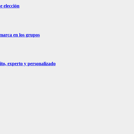
e elección
 marca en los grupos
ito, experto y personalizado