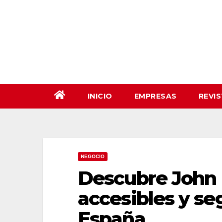
Saltar
al
contenido
INICIO
EMPRESAS
REVI
NEGOCIO
Descubre John 
accesibles y se
España