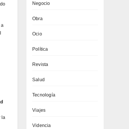
Negocio
ido
Obra
 a
l
Ocio
Política
Revista
Salud
Tecnología
ad
Viajes
 la
Videncia