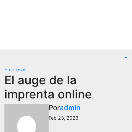
Noticias
Saltar
al
Empresariales
contenido
El lugar donde encontrar las mejores noticias sobre las
empresas
Empresas
El auge de la
imprenta online
Por
admin
Feb 23, 2023