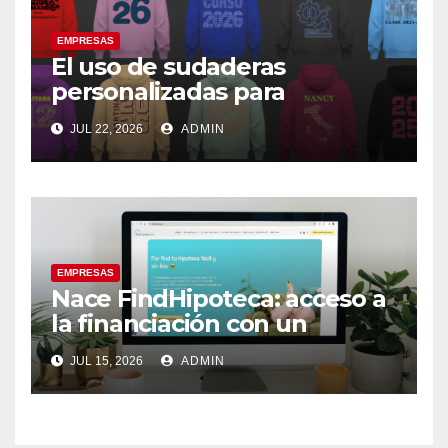
EMPRESAS
El uso de sudaderas
personalizadas para
fortalecer la imagen de
JUL 22, 2026
ADMIN
marca en los grupos
EMPRESAS
Nace FindHipoteca: acceso a
la financiación con un
modelo gratuito, experto y
JUL 15, 2026
ADMIN
personalizado