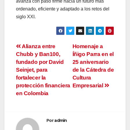
avanza con paso firme hacia un futuro más
ordenado, eficiente y adaptado a los retos del
siglo XXI.
Navegación
Alianza entre
Homenaje a
Chubb y Ban100,
Íñigo Parra en el
de
fundado por David
25 aniversario
entradas
Seinjet, para
de la Cátedra de
fortalecer la
Cultura
protección financiera
Empresarial
en Colombia
Por
admin