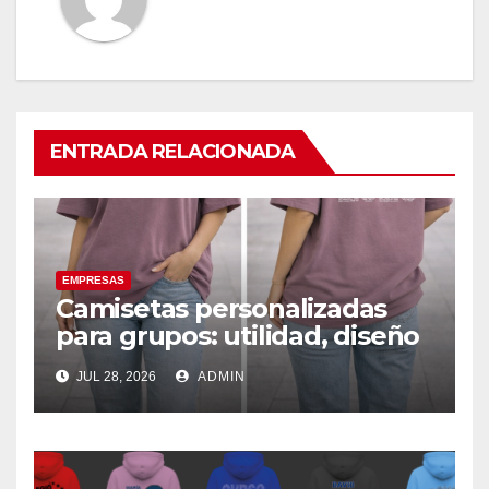
ENTRADA RELACIONADA
EMPRESAS
Camisetas personalizadas
para grupos: utilidad, diseño
y claves de elección
JUL 28, 2026
ADMIN