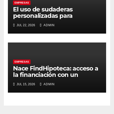
EMPRESAS
El uso de sudaderas
personalizadas para
fortalecer la imagen de
JUL 22, 2026
ADMIN
marca en los grupos
EMPRESAS
Nace FindHipoteca: acceso a
la financiación con un
modelo gratuito, experto y
JUL 15, 2026
ADMIN
personalizado