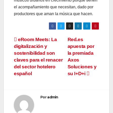
músicos urbanos en crecimiento porque tienen
el acompañamiento que necesitan, dado por
productores que aman la música que hacen.
Navegación
eRoom Meets: La
Red.es
digitalización y
apuesta por
de
sostenibilidad son
la premiada
entradas
claves para el renacer
Axos
del sector hotelero
Soluciones y
español
su I+D+i
Por
admin