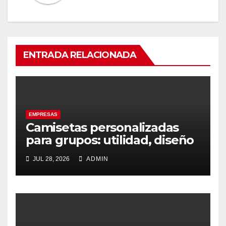
ENTRADA RELACIONADA
EMPRESAS
Camisetas personalizadas
para grupos: utilidad, diseño
y claves de elección
JUL 28, 2026
ADMIN