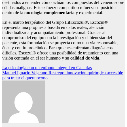
destinados a entender cómo actúan los compuestos del veneno sobre
células malignas. Este esfuerzo compartido refuerza su posición
dentro de la
oncolog
í
a complementaria
y experimental.
En el marco terapéutico del Grupo LifEscozul®, Escozul®
representa una propuesta basada en datos reales, atención
individualizada y acompañamiento profesional. Gracias al
compromiso del equipo con la investigación y el bienestar del
paciente, esta formulación se proyecta como una vía responsable,
ética y con futuro clínico. Para quienes enfrentan diagnósticos
difíciles, Escozul® ofrece una posibilidad de tratamiento con una
visión centrada en el ser humano y su
calidad de vida
.
Navegación
La psicología con un enfoque integral en Canarias
Manuel Ignacio Vejarano Restrepo: innovación quirúrgica accesible
de
para tratar el queratocono
entradas