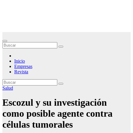
Saltar
Noticias Empresariales
al
contenido
El lugar donde encontrar las mejores noticias sobre las empresas
Inicio
Empresas
Revista
Salud
Escozul y su investigación
como posible agente contra
células tumorales