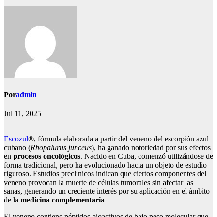
Por
admin
Jul 11, 2025
Escozul
®, fórmula elaborada a partir del veneno del escorpión azul
cubano (
Rhopalurus junceus
), ha ganado notoriedad por sus efectos
en
procesos oncológicos
. Nacido en Cuba, comenzó utilizándose de
forma tradicional, pero ha evolucionado hacia un objeto de estudio
riguroso. Estudios preclínicos indican que ciertos componentes del
veneno provocan la muerte de células tumorales sin afectar las
sanas, generando un creciente interés por su aplicación en el ámbito
de la
medicina complementaria
.
El veneno contiene péptidos bioactivos de bajo peso molecular que