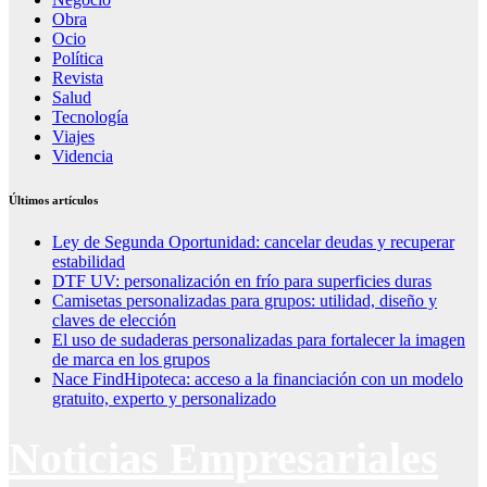
Obra
Ocio
Política
Revista
Salud
Tecnología
Viajes
Videncia
Últimos artículos
Ley de Segunda Oportunidad: cancelar deudas y recuperar
estabilidad
DTF UV: personalización en frío para superficies duras
Camisetas personalizadas para grupos: utilidad, diseño y
claves de elección
El uso de sudaderas personalizadas para fortalecer la imagen
de marca en los grupos
Nace FindHipoteca: acceso a la financiación con un modelo
gratuito, experto y personalizado
Noticias Empresariales