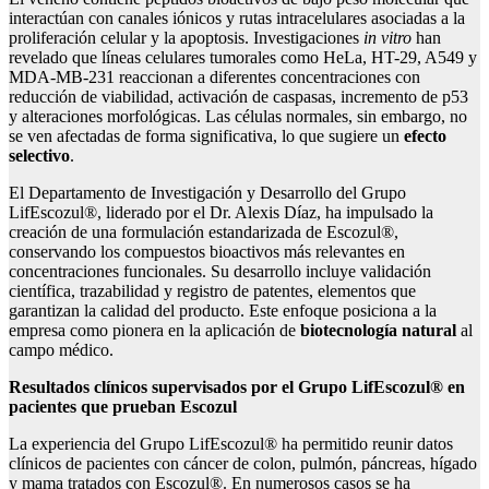
interactúan con canales iónicos y rutas intracelulares asociadas a la
proliferación celular y la apoptosis. Investigaciones
in vitro
han
revelado que líneas celulares tumorales como HeLa, HT-29, A549 y
MDA-MB-231 reaccionan a diferentes concentraciones con
reducción de viabilidad, activación de caspasas, incremento de p53
y alteraciones morfológicas. Las células normales, sin embargo, no
se ven afectadas de forma significativa, lo que sugiere un
efecto
selectivo
.
El Departamento de Investigación y Desarrollo del Grupo
LifEscozul®, liderado por el Dr. Alexis Díaz, ha impulsado la
creación de una formulación estandarizada de Escozul®,
conservando los compuestos bioactivos más relevantes en
concentraciones funcionales. Su desarrollo incluye validación
científica, trazabilidad y registro de patentes, elementos que
garantizan la calidad del producto. Este enfoque posiciona a la
empresa como pionera en la aplicación de
biotecnolog
í
a natural
al
campo médico.
R
esultados cl
í
nicos supervisados por el Grupo LifEscozul
®
en
pacientes que prueban Escozul
La experiencia del Grupo LifEscozul® ha permitido reunir datos
clínicos de pacientes con cáncer de colon, pulmón, páncreas, hígado
y mama tratados con Escozul®. En numerosos casos se ha