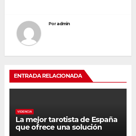
Por
admin
ENTRADA RELACIONADA
VIDENCIA
La mejor tarotista de España
que ofrece una solución
definitiva.