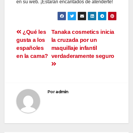
en su web. ¡Estarán encantados de atenderte!
Navegación
¿Qué les
Tanaka cosmetics inicia
gusta a los
la cruzada por un
de
españoles
maquillaje infantil
entradas
en la cama?
verdaderamente seguro
Por
admin