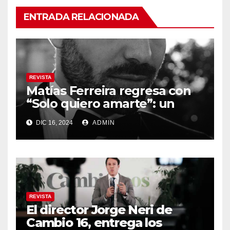
ENTRADA RELACIONADA
REVISTA
Matías Ferreira regresa con
“Solo quiero amarte”: un
homenaje al amor sin
DIC 16, 2024
ADMIN
barreras
REVISTA
El director Jorge Neri de
Cambio 16, entrega los