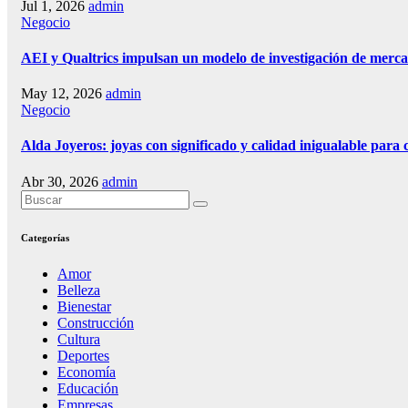
Jul 1, 2026
admin
Negocio
AEI y Qualtrics impulsan un modelo de investigación de mercad
May 12, 2026
admin
Negocio
Alda Joyeros: joyas con significado y calidad inigualable para 
Abr 30, 2026
admin
Categorías
Amor
Belleza
Bienestar
Construcción
Cultura
Deportes
Economía
Educación
Empresas