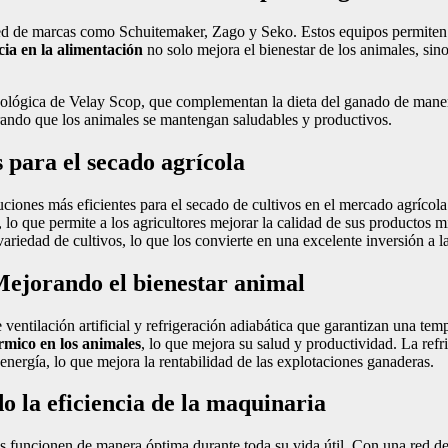
d de marcas como Schuitemaker, Zago y Seko. Estos equipos permiten un
ncia en la alimentación
no solo mejora el bienestar de los animales, sin
ológica de Velay Scop, que complementan la dieta del ganado de manera
urando que los animales se mantengan saludables y productivos.
 para el secado agrícola
uciones más eficientes para el secado de cultivos en el mercado agrícola
lo que permite a los agricultores mejorar la calidad de sus productos m
variedad de cultivos, lo que los convierte en una excelente inversión a l
 Mejorando el bienestar animal
 ventilación artificial y refrigeración adiabática que garantizan una te
érmico en los animales
, lo que mejora su salud y productividad. La refri
energía, lo que mejora la rentabilidad de las explotaciones ganaderas.
o la eficiencia de la maquinaria
s funcionen de manera óptima durante toda su vida útil. Con una red de 