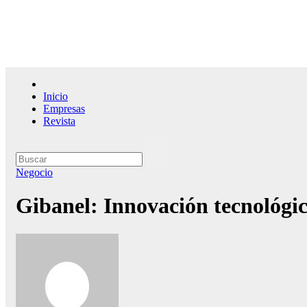
Saltar
al
contenido
El l
Inicio
Empresas
Revista
Negocio
Gibanel: Innovación tecnológi