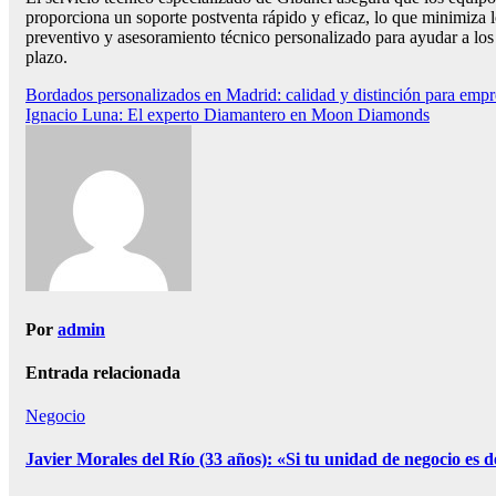
proporciona un soporte postventa rápido y eficaz, lo que minimiza 
preventivo y asesoramiento técnico personalizado para ayudar a los 
plazo.
Navegación
Bordados personalizados en Madrid: calidad y distinción para empre
Ignacio Luna: El experto Diamantero en Moon Diamonds
de
entradas
Por
admin
Entrada relacionada
Negocio
Javier Morales del Río (33 años): «Si tu unidad de negocio es def