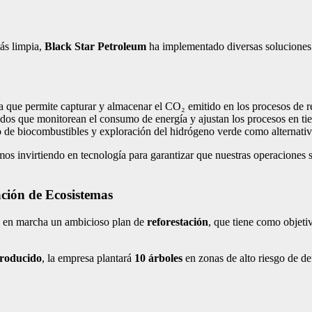
más limpia,
Black Star Petroleum
ha implementado diversas soluciones t
 que permite capturar y almacenar el CO₂ emitido en los procesos de re
os que monitorean el consumo de energía y ajustan los procesos en tiem
 de biocombustibles y exploración del hidrógeno verde como alternativas
os invirtiendo en tecnología para garantizar que nuestras operaciones 
ción de Ecosistemas
 en marcha un ambicioso plan de
reforestación
, que tiene como objeti
producido
, la empresa plantará
10 árboles
en zonas de alto riesgo de de