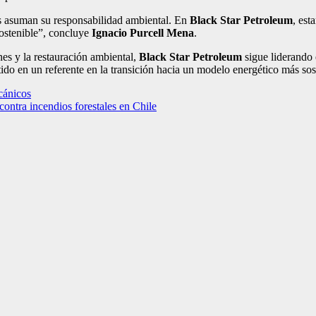
as asuman su responsabilidad ambiental. En
Black Star Petroleum
, est
sostenible”, concluye
Ignacio Purcell Mena
.
nes y la restauración ambiental,
Black Star Petroleum
sigue liderando 
do en un referente en la transición hacia un modelo energético más sos
ecánicos
ontra incendios forestales en Chile