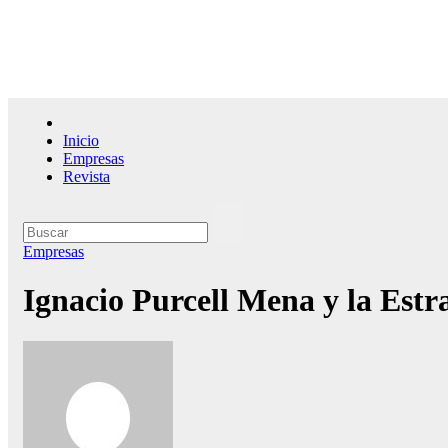
Saltar
al
contenido
El l
Inicio
Empresas
Revista
Empresas
Ignacio Purcell Mena y la Estr