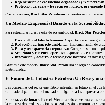
Regeneración de ecosistemas degradados y recuperación d
Protección del suelo y los recursos hídricos, previniendo
Con esta acción,
Black Star Petroleum
demuestra su compromiso co
Un Modelo Empresarial Basado en la Sostenibilida
Para estructurar su estrategia de sostenibilidad,
Black Star Petrol
Desarrollo del talento humano:
Capacitación en energías re
Reducción del impacto ambiental:
Implementación de estrat
Ética y transparencia corporativa:
Compromiso con la gober
Seguridad y eficiencia operativa:
Aplicación de normativas e
Innovación y desarrollo tecnológico:
Inversión en investiga
Gracias a este modelo,
Black Star Petroleum
ha logrado consolida
sostenibilidad.
El Futuro de la Industria Petrolera: Un Reto y un
Las compañías del sector energético enfrentan un futuro en el que l
cambiado el panorama del mercado, obligando a las empresas a adop
El liderazgo de
Ignacio Purcell Mena
ha sido clave para consolid
la empresa desarrolle soluciones sostenibles sin comprometer su co