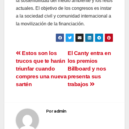
la sostenibilidad del medio ambiente y los retos
actuales. El objetivo de los congresos es instar
a la sociedad civil y comunidad internacional a
la movilización de la financiación.
Navegación
Estos son los
El Canty entra en
trucos que te harán
los premios
de
triunfar cuando
Billboard y nos
entradas
compres una nueva
presenta sus
sartén
trabajos
Por
admin