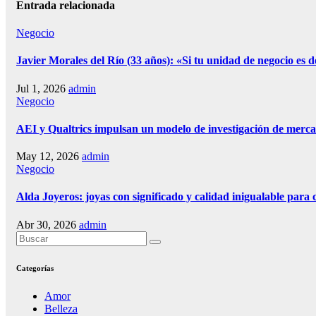
Entrada relacionada
Negocio
Javier Morales del Río (33 años): «Si tu unidad de negocio es def
Jul 1, 2026
admin
Negocio
AEI y Qualtrics impulsan un modelo de investigación de mercad
May 12, 2026
admin
Negocio
Alda Joyeros: joyas con significado y calidad inigualable para 
Abr 30, 2026
admin
Categorías
Amor
Belleza