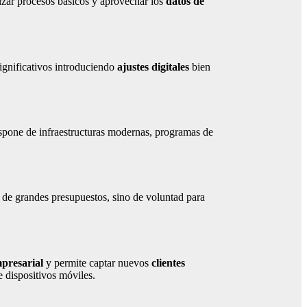
zar procesos básicos y aprovechar los
datos de
ignificativos introduciendo
ajustes digitales
bien
spone de infraestructuras modernas, programas de
a de grandes presupuestos, sino de voluntad para
presarial
y permite captar nuevos
clientes
e dispositivos móviles.