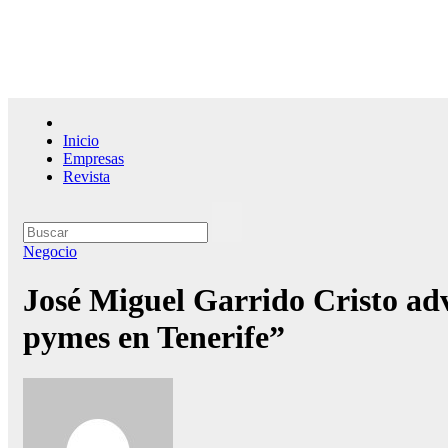
Saltar
al
contenido
El l
Inicio
Empresas
Revista
Negocio
José Miguel Garrido Cristo advi
pymes en Tenerife”