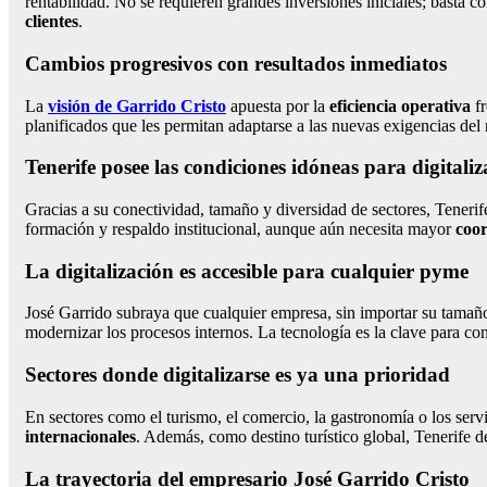
rentabilidad. No se requieren grandes inversiones iniciales; basta c
clientes
.
Cambios progresivos con resultados inmediatos
La
visión de Garrido Cristo
apuesta por la
eficiencia operativa
fr
planificados que les permitan adaptarse a las nuevas exigencias del
Tenerife posee las condiciones idóneas para digitaliz
Gracias a su conectividad, tamaño y diversidad de sectores, Teneri
formación y respaldo institucional, aunque aún necesita mayor
coor
La digitalización es accesible para cualquier pyme
José Garrido subraya que cualquier empresa, sin importar su tamañ
modernizar los procesos internos. La tecnología es la clave para co
Sectores donde digitalizarse es ya una prioridad
En sectores como el turismo, el comercio, la gastronomía o los serv
internacionales
. Además, como destino turístico global, Tenerife d
La trayectoria del empresario José Garrido Cristo