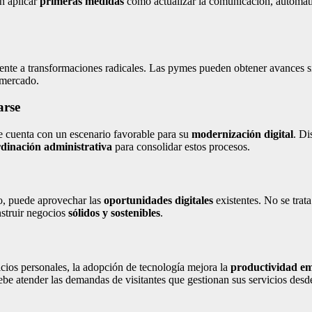
on aplicar
primeras medidas
como actualizar la comunicación, automati
ente a transformaciones radicales. Las pymes pueden obtener avances s
 mercado.
arse
fe cuenta con un escenario favorable para su
modernización digital
. Di
dinación administrativa
para consolidar estos procesos.
o, puede aprovechar las
oportunidades digitales
existentes. No se trat
nstruir negocios
sólidos y sostenibles
.
icios personales, la adopción de tecnología mejora la
productividad em
ebe atender las demandas de visitantes que gestionan sus servicios desd