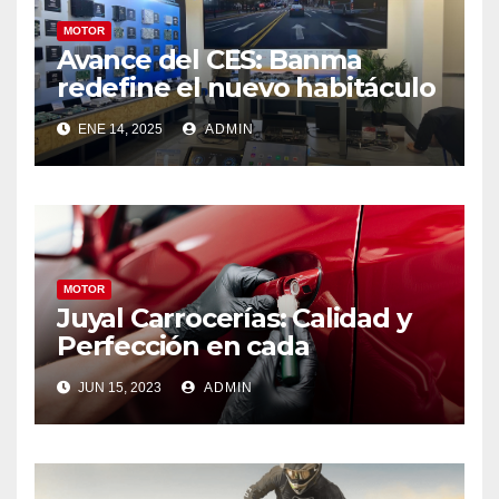
MOTOR
Avance del CES: Banma
redefine el nuevo habitáculo
desafiando la norma
ENE 14, 2025
ADMIN
MOTOR
Juyal Carrocerías: Calidad y
Perfección en cada
reparación de chapa y
JUN 15, 2023
ADMIN
pintura en Burgos