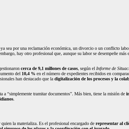
a sea por una reclamación económica, un divorcio o un conflicto labor
mbargo, hay otro profesional que, aunque su labor se desempeñe más e
 gestionaron
cerca de 9,1 millones de casos
, según el
Informe de Situac
aumento del
10,4 %
en el número de expedientes recibidos en comparaci
esionales han destacado que la
digitalización de los procesos y la col
a a “simplemente tramitar documentos”. Más bien, tiene la misión de
i
tidianos
.
 quien la materializa. Es el profesional encargado de
representar al cli
rol riguroso de los plazos y la coordinación con el juzgado
.