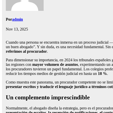
Por
admin
Nov 13, 2025
Cuando una persona se encuentra inmersa en un proceso judicial —y
un buen abogado”. Y sin duda, es una necesidad fundamental. Sin e
referimos al procurador
.
Para dimensionar su importancia, en 2024 los tribunales españoles
las regiones con
mayor volumen de asuntos
, experimentando un 
los procuradores tuvieron un papel fundamental. Los colegios prof
reducir los tiempos medios de gestión judicial en hasta un
18 %
.
Como muestra este panorama, un procurador competente no se limit
presentar escritos y traducir el lenguaje jurídico a términos co
Un complemento imprescindible
Normalmente, el abogado diseña la estrategia, pero es el procurador
presentación de escritos, la recepción de notificaciones, el cont