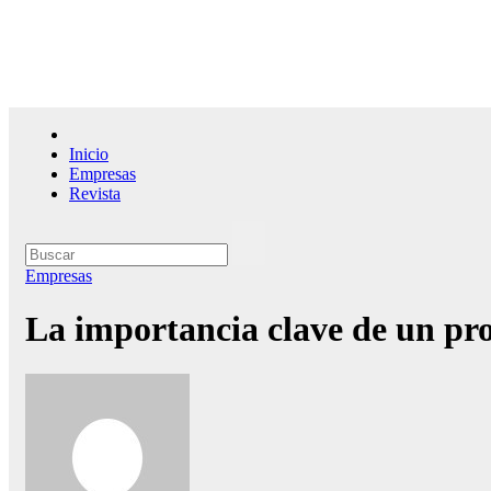
Saltar
al
contenido
El l
Inicio
Empresas
Revista
Empresas
La importancia clave de un proc