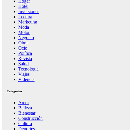
Hogar
Hotel
Inversiones
Lectura
Marketing
Moda
Motor
Negocio
Obra
Ocio
Política
Revista
Salud
Tecnología
Viajes
Videncia
Categorías
Amor
Belleza
Bienestar
Construcción
Cultura
Deportes