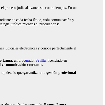
e el proceso judicial avance sin contratiempos. En un
endiente de cada fecha límite, cada comunicación y
rategia jurídica mientras el procurador se
as judiciales electrónicas y conoce perfectamente el
co Lama
, un
procurador Sevilla
, licenciado en
d y comunicación constante
.
n rapidez, lo que
garantiza una gestión profesional
más de tres décadas operando,
Franco Lama