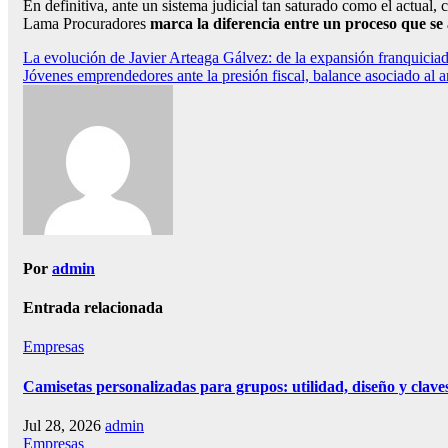
En definitiva, ante un sistema judicial tan saturado como el actua
Lama Procuradores
marca la diferencia entre un proceso que se
Navegación
La evolución de Javier Arteaga Gálvez: de la expansión franquiciad
Jóvenes emprendedores ante la presión fiscal, balance asociado al a
de
entradas
Por
admin
Entrada relacionada
Empresas
Camisetas personalizadas para grupos: utilidad, diseño y claves
Jul 28, 2026
admin
Empresas