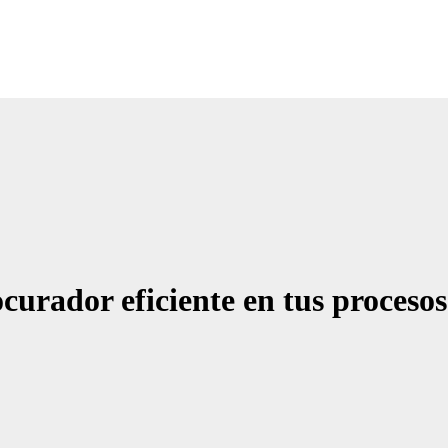
Noticias Empresariales
ugar donde encontrar las mejores noticias sobre las empresas
urador eficiente en tus procesos