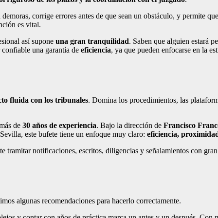
a demoras, corrige errores antes de que sean un obstáculo, y permite qu
nción es vital.
esional así supone
una gran tranquilidad
. Saben que alguien estará p
 confiable una garantía de
eficiencia
, ya que pueden enfocarse en la est
to fluida con los tribunales
. Domina los procedimientos, las plataform
 más de
30 años de experiencia
. Bajo la dirección de
Francisco Fran
Sevilla, este bufete tiene un enfoque muy claro:
eficiencia, proximida
te tramitar notificaciones, escritos, diligencias y señalamientos con gra
timos algunas recomendaciones para hacerlo correctamente.
lejos y contar con años de práctica marca un antes y un después. Con 