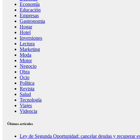
Economía
Educación
Empresas
Gastronomia
Hogar
Hotel
Inversiones
Lectura
Marketing
Moda
Motor
Negocio
Obra
Ocio
Política
Revista
Salud
Tecnología
Viajes
Videncia
Últimos artículos
Ley de Segunda Oportunidad: cancelar deudas y recuperar es