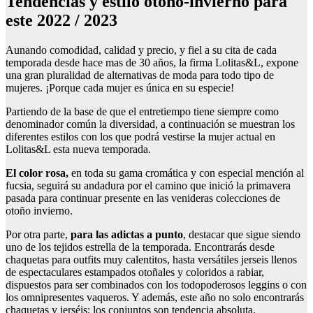
Tendencias y estilo otoño-invierno para
este 2022 / 2023
Aunando comodidad, calidad y precio, y fiel a su cita de cada
temporada desde hace mas de 30 años, la firma Lolitas&L, expone
una gran pluralidad de alternativas de moda para todo tipo de
mujeres. ¡Porque cada mujer es única en su especie!
Partiendo de la base de que el entretiempo tiene siempre como
denominador común la diversidad, a continuación se muestran los
diferentes estilos con los que podrá vestirse la mujer actual en
Lolitas&L esta nueva temporada.
El color rosa,
en toda su gama cromática y con especial mención al
fucsia, seguirá su andadura por el camino que inició la primavera
pasada para continuar presente en las venideras colecciones de
otoño invierno.
Por otra parte,
para las adictas a punto
, destacar que sigue siendo
uno de los tejidos estrella de la temporada. Encontrarás desde
chaquetas para outfits muy calentitos, hasta versátiles jerseis llenos
de espectaculares estampados otoñales y coloridos a rabiar,
dispuestos para ser combinados con los todopoderosos leggins o con
los omnipresentes vaqueros. Y además, este año no solo encontrarás
chaquetas y jerséis: los conjuntos son tendencia absoluta.