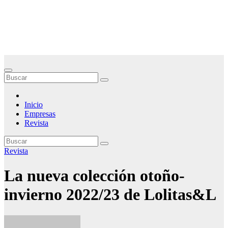
Saltar
Noticias Empresariales
al
contenido
El lugar donde encontrar las mejores noticias sobre las empresas
Inicio
Empresas
Revista
Revista
La nueva colección otoño-
invierno 2022/23 de Lolitas&L