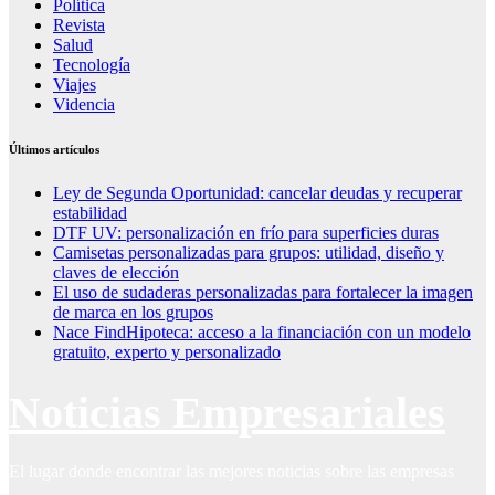
Política
Revista
Salud
Tecnología
Viajes
Videncia
Últimos artículos
Ley de Segunda Oportunidad: cancelar deudas y recuperar
estabilidad
DTF UV: personalización en frío para superficies duras
Camisetas personalizadas para grupos: utilidad, diseño y
claves de elección
El uso de sudaderas personalizadas para fortalecer la imagen
de marca en los grupos
Nace FindHipoteca: acceso a la financiación con un modelo
gratuito, experto y personalizado
Noticias Empresariales
El lugar donde encontrar las mejores noticias sobre las empresas