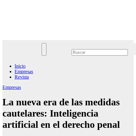
Saltar
al
Noticias Empresariales
contenido
El lugar donde encontrar las mejores noticias sobre las empresas
Inicio
Empresas
Revista
Empresas
La nueva era de las medidas
cautelares: Inteligencia
artificial en el derecho penal