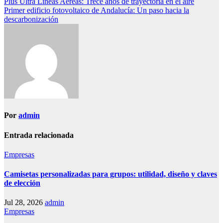
Navegación
Plus Ultra Líneas Aéreas: Trece años de trayectoria en el aire
Primer edificio fotovoltaico de Andalucía: Un paso hacia la
de
descarbonización
entradas
Por
admin
Entrada relacionada
Empresas
Camisetas personalizadas para grupos: utilidad, diseño y claves
de elección
Jul 28, 2026
admin
Empresas