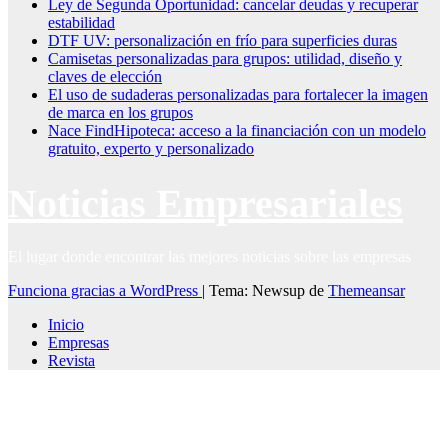
Ley de Segunda Oportunidad: cancelar deudas y recuperar
estabilidad
DTF UV: personalización en frío para superficies duras
Camisetas personalizadas para grupos: utilidad, diseño y
claves de elección
El uso de sudaderas personalizadas para fortalecer la imagen
de marca en los grupos
Nace FindHipoteca: acceso a la financiación con un modelo
gratuito, experto y personalizado
Noticias Empresariales
El lugar donde encontrar las mejores noticias sobre las empresas
Funciona gracias a WordPress
|
Tema: Newsup de
Themeansar
Inicio
Empresas
Revista