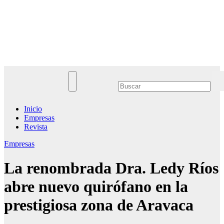
Saltar
al
Noticias Empresariales
contenido
El lugar donde encontrar las mejores noticias sobre las empresas
Inicio
Empresas
Revista
Empresas
La renombrada Dra. Ledy Ríos
abre nuevo quirófano en la
prestigiosa zona de Aravaca