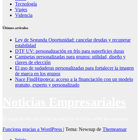
Tecnología
Viajes
Videncia
Últimos artículos
Ley de Segunda Oportunidad: cancelar deudas y recuperar
estabilidad
DTF UV: personalización en frío para superficies duras
Camisetas personalizadas para grupos: utilidad, diseño y
claves de elección
El uso de sudaderas personalizadas para fortalecer la imagen
de marca en los grupos
Nace FindHipoteca: acceso a la financiación con un modelo
gratuito, experto y personalizado
Noticias Empresariales
El lugar donde encontrar las mejores noticias sobre las empresas
Funciona gracias a WordPress
|
Tema: Newsup de
Themeansar
Inicio