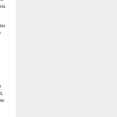
ría
das
e
r
d,
nto