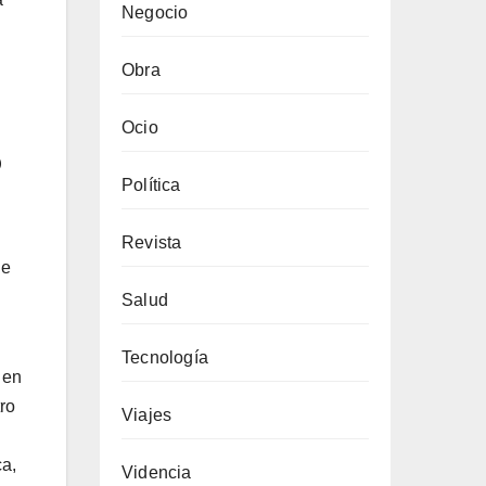
Negocio
Obra
Ocio
o
Política
Revista
de
Salud
Tecnología
 en
ro
Viajes
a,
Videncia