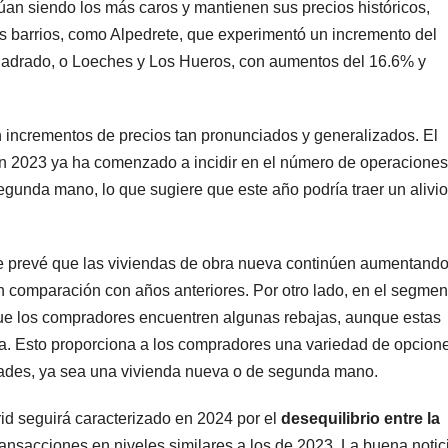
úan siendo los más caros y mantienen sus precios históricos,
 barrios, como Alpedrete, que experimentó un incremento del
cuadrado, o Loeches y Los Hueros, con aumentos del 16.6% y
n incrementos de precios tan pronunciados y generalizados. El
 en 2023 ya ha comenzado a incidir en el número de operaciones
egunda mano, lo que sugiere que este año podría traer un alivio
 se prevé que las viviendas de obra nueva continúen aumentand
comparación con años anteriores. Por otro lado, en el segmen
ue los compradores encuentren algunas rebajas, aunque estas
a. Esto proporciona a los compradores una variedad de opcion
dades, ya sea una vivienda nueva o de segunda mano.
d seguirá caracterizado en 2024 por el
desequilibrio entre la
ransacciones en niveles similares a los de 2023. La buena notic