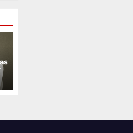
yas
y
ón