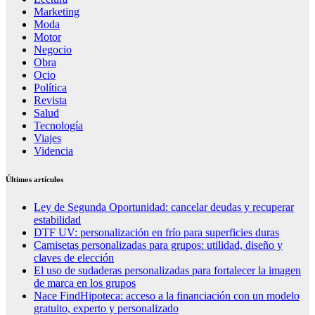
Marketing
Moda
Motor
Negocio
Obra
Ocio
Política
Revista
Salud
Tecnología
Viajes
Videncia
Últimos artículos
Ley de Segunda Oportunidad: cancelar deudas y recuperar
estabilidad
DTF UV: personalización en frío para superficies duras
Camisetas personalizadas para grupos: utilidad, diseño y
claves de elección
El uso de sudaderas personalizadas para fortalecer la imagen
de marca en los grupos
Nace FindHipoteca: acceso a la financiación con un modelo
gratuito, experto y personalizado