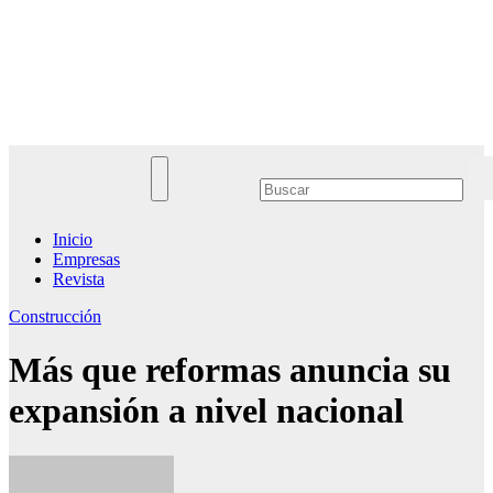
Saltar
al
Noticias Empresariales
contenido
El lugar donde encontrar las mejores noticias sobre las empresas
Inicio
Empresas
Revista
Construcción
Más que reformas anuncia su
expansión a nivel nacional