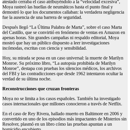
atestado cerraba el caso atribuyéndolo a la “velocidad excesiva”,
Moya rastreó las huellas de neumáticos hasta el punto final y
demostró lo que los documentos callaban: la verdadera negligencia
fue la ausencia de una barrera de seguridad.
Después llegó “La Última Palabra de Marta”, sobre el caso Marta
del Castillo, que se convirtió en fenómeno de ventas en Amazon en
apenas horas. Sin grandes campañas ni respaldo editorial, Moya
mostró que hay un público dispuesto a leer investigaciones
incómodas, escritas con ciencia y sensibilidad.
Hoy, su mirada se posa en un caso universal: la muerte de Marilyn
Monroe. Su próximo libro, “La autopsia prohibida de Marilyn
Monroe”, destapa con pruebas los silencios médicos, los archivos
del FBI y las contradicciones que desde 1962 intentaron ocultar la
verdad de su última noche.
Reconstrucciones que cruzan fronteras
Moya no se limita a los casos españoles. También ha investigado
casos internacionales que millones conocieron a través de Netflix.
En el caso de Rey Rivera, hallado muerto en Baltimore en 2006 y
convertido en uno de los episodios más impactantes de Misterios sin
Resolver, plasmó en un libro cómo las pruebas apuntan a un
homicidio encubierto.