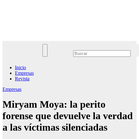
Saltar
al
Noticias Empresariales
contenido
El lugar donde encontrar las mejores noticias sobre las empresas
Inicio
Empresas
Revista
Empresas
Miryam Moya: la perito
forense que devuelve la verdad
a las víctimas silenciadas