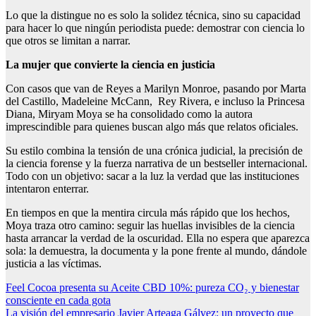
Lo que la distingue no es solo la solidez técnica, sino su capacidad
para hacer lo que ningún periodista puede: demostrar con ciencia lo
que otros se limitan a narrar.
La mujer que convierte la ciencia en justicia
Con casos que van de Reyes a Marilyn Monroe, pasando por Marta
del Castillo, Madeleine McCann, Rey Rivera, e incluso la Princesa
Diana, Miryam Moya se ha consolidado como la autora
imprescindible para quienes buscan algo más que relatos oficiales.
Su estilo combina la tensión de una crónica judicial, la precisión de
la ciencia forense y la fuerza narrativa de un bestseller internacional.
Todo con un objetivo: sacar a la luz la verdad que las instituciones
intentaron enterrar.
En tiempos en que la mentira circula más rápido que los hechos,
Moya traza otro camino: seguir las huellas invisibles de la ciencia
hasta arrancar la verdad de la oscuridad. Ella no espera que aparezca
sola: la demuestra, la documenta y la pone frente al mundo, dándole
justicia a las víctimas.
Navegación
Feel Cocoa presenta su Aceite CBD 10%: pureza CO₂ y bienestar
consciente en cada gota
de
La visión del empresario Javier Arteaga Gálvez: un proyecto que