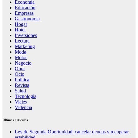
Economía
Educación
Empresas
Gastronomia
Hogar
Hotel
Inversiones
Lectura
Marketing
Moda
Motor
Negocio
Obra
Ocio
Política
Revista
Salud
Tecnología
Viajes
Videncia
Últimos artículos
Ley de Segunda Oportunidad: cancelar deudas y recuperar
estabilidad