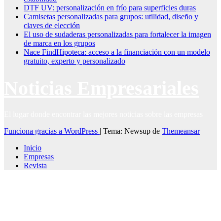
DTF UV: personalización en frío para superficies duras
Camisetas personalizadas para grupos: utilidad, diseño y
claves de elección
El uso de sudaderas personalizadas para fortalecer la imagen
de marca en los grupos
Nace FindHipoteca: acceso a la financiación con un modelo
gratuito, experto y personalizado
Noticias Empresariales
El lugar donde encontrar las mejores noticias sobre las empresas
Funciona gracias a WordPress
|
Tema: Newsup de
Themeansar
Inicio
Empresas
Revista