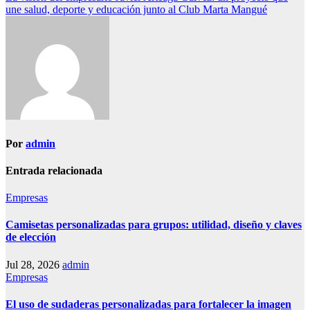
entradas
une salud, deporte y educación junto al Club Marta Mangué
Por
admin
Entrada relacionada
Empresas
Camisetas personalizadas para grupos: utilidad, diseño y claves
de elección
Jul 28, 2026
admin
Empresas
El uso de sudaderas personalizadas para fortalecer la imagen