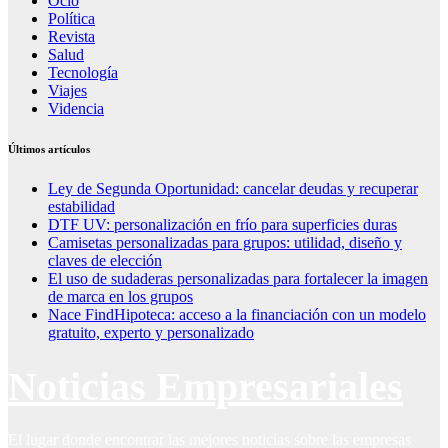
Ocio
Política
Revista
Salud
Tecnología
Viajes
Videncia
Últimos artículos
Ley de Segunda Oportunidad: cancelar deudas y recuperar
estabilidad
DTF UV: personalización en frío para superficies duras
Camisetas personalizadas para grupos: utilidad, diseño y
claves de elección
El uso de sudaderas personalizadas para fortalecer la imagen
de marca en los grupos
Nace FindHipoteca: acceso a la financiación con un modelo
gratuito, experto y personalizado
Noticias Empresariales
El lugar donde encontrar las mejores noticias sobre las empresas