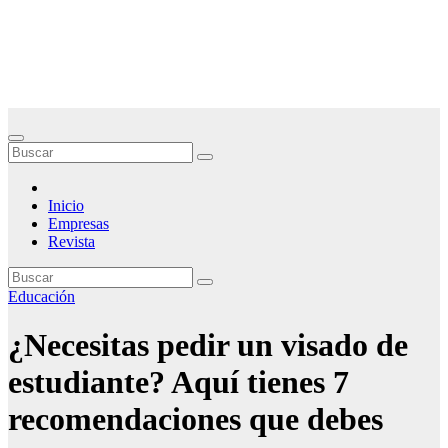
Saltar
Noticias Empresariales
al
contenido
El lugar donde encontrar las mejores noticias sobre las empresas
Inicio
Empresas
Revista
Educación
¿Necesitas pedir un visado de
estudiante? Aquí tienes 7
recomendaciones que debes