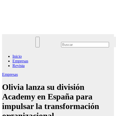
Saltar
al
Noticias Empresariales
contenido
El lugar donde encontrar las mejores noticias sobre las empresas
Inicio
Empresas
Revista
Empresas
Olivia lanza su división
Academy en España para
impulsar la transformación
organizacional