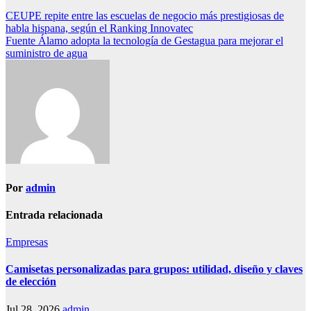
Navegación
CEUPE repite entre las escuelas de negocio más prestigiosas de
habla hispana, según el Ranking Innovatec
de
Fuente Álamo adopta la tecnología de Gestagua para mejorar el
entradas
suministro de agua
Por
admin
Entrada relacionada
Empresas
Camisetas personalizadas para grupos: utilidad, diseño y claves
de elección
Jul 28, 2026
admin