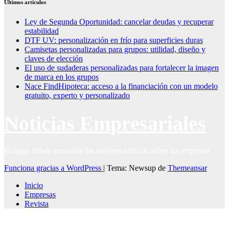
Últimos artículos
Ley de Segunda Oportunidad: cancelar deudas y recuperar
estabilidad
DTF UV: personalización en frío para superficies duras
Camisetas personalizadas para grupos: utilidad, diseño y
claves de elección
El uso de sudaderas personalizadas para fortalecer la imagen
de marca en los grupos
Nace FindHipoteca: acceso a la financiación con un modelo
gratuito, experto y personalizado
Noticias Empresariales
El lugar donde encontrar las mejores noticias sobre las empresas
Funciona gracias a WordPress
|
Tema: Newsup de
Themeansar
Inicio
Empresas
Revista