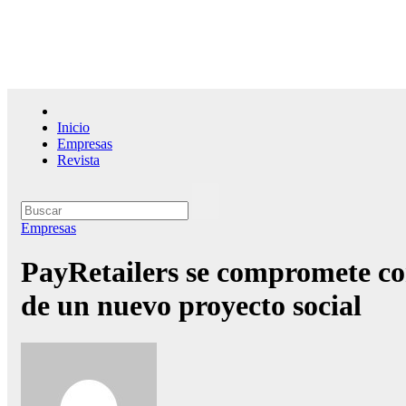
Saltar
al
contenido
El l
Inicio
Empresas
Revista
Empresas
PayRetailers se compromete co
de un nuevo proyecto social