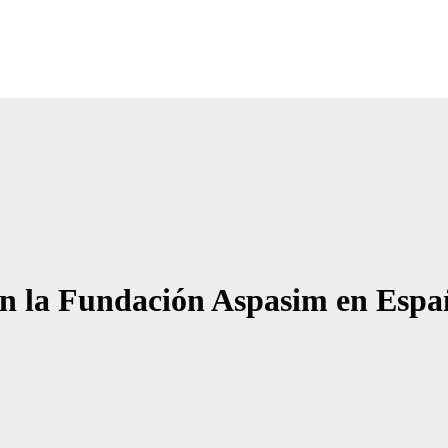
Noticias Empresariales
ugar donde encontrar las mejores noticias sobre las empresas
n la Fundación Aspasim en Españ