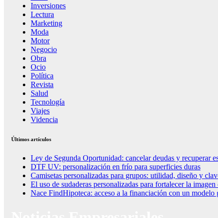
Inversiones
Lectura
Marketing
Moda
Motor
Negocio
Obra
Ocio
Política
Revista
Salud
Tecnología
Viajes
Videncia
Últimos artículos
Ley de Segunda Oportunidad: cancelar deudas y recuperar es
DTF UV: personalización en frío para superficies duras
Camisetas personalizadas para grupos: utilidad, diseño y clav
El uso de sudaderas personalizadas para fortalecer la imagen
Nace FindHipoteca: acceso a la financiación con un modelo g
Noticias Empresariales