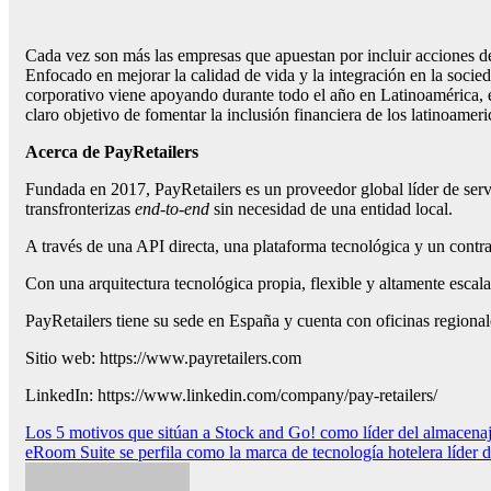
Cada vez son más las empresas que apuestan por incluir acciones de
Enfocado en mejorar la calidad de vida y la integración en la socied
corporativo viene apoyando durante todo el año en Latinoamérica, 
claro objetivo de fomentar la inclusión financiera de los latinoamer
Acerca de PayRetailers
Fundada en 2017, PayRetailers es un proveedor global líder de ser
transfronterizas
end-to-end
sin necesidad de una entidad local.
A través de una API directa, una plataforma tecnológica y un cont
Con una arquitectura tecnológica propia, flexible y altamente esca
PayRetailers tiene su sede en España y cuenta con oficinas regiona
Sitio web: https://www.payretailers.com
LinkedIn: https://www.linkedin.com/company/pay-retailers/
Navegación
Los 5 motivos que sitúan a Stock and Go! como líder del almacena
eRoom Suite se perfila como la marca de tecnología hotelera líder
de