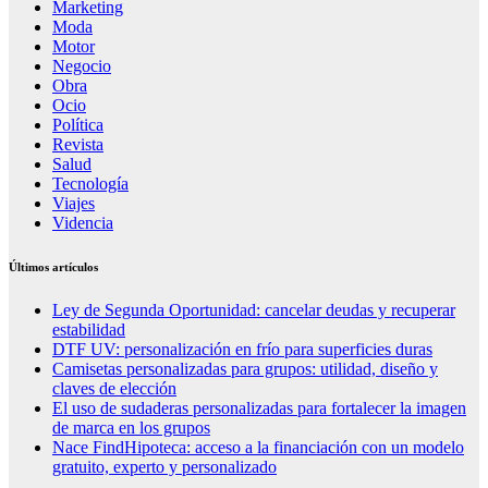
Marketing
Moda
Motor
Negocio
Obra
Ocio
Política
Revista
Salud
Tecnología
Viajes
Videncia
Últimos artículos
Ley de Segunda Oportunidad: cancelar deudas y recuperar
estabilidad
DTF UV: personalización en frío para superficies duras
Camisetas personalizadas para grupos: utilidad, diseño y
claves de elección
El uso de sudaderas personalizadas para fortalecer la imagen
de marca en los grupos
Nace FindHipoteca: acceso a la financiación con un modelo
gratuito, experto y personalizado