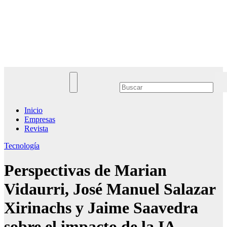
Saltar
al
Noticias Empresariales
contenido
El lugar donde encontrar las mejores noticias sobre las empresas
Inicio
Empresas
Revista
Tecnología
Perspectivas de Marian
Vidaurri, José Manuel Salazar
Xirinachs y Jaime Saavedra
sobre el impacto de la IA