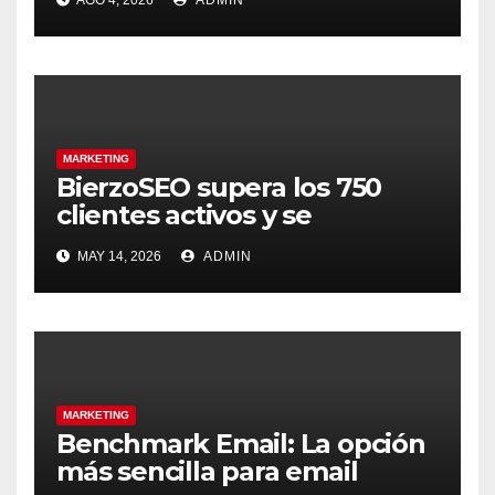
AGO 4, 2026
ADMIN
MARKETING
BierzoSEO supera los 750
clientes activos y se
posiciona como agencia de
MAY 14, 2026
ADMIN
Google Ads de referencia
para pymes españolas
MARKETING
Benchmark Email: La opción
más sencilla para email