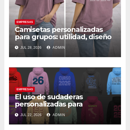
EMPRESAS
Camisetas personalizadas
para grupos: utilidad, diseño
y claves de elección
JUL 28, 2026
ADMIN
EMPRESAS
El uso de sudaderas
personalizadas para
fortalecer la imagen de
JUL 22, 2026
ADMIN
marca en los grupos