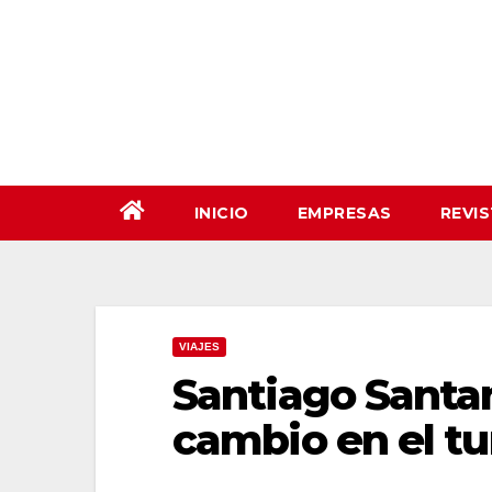
Saltar
al
contenido
INICIO
EMPRESAS
REVI
VIAJES
Santiago Santan
cambio en el tu