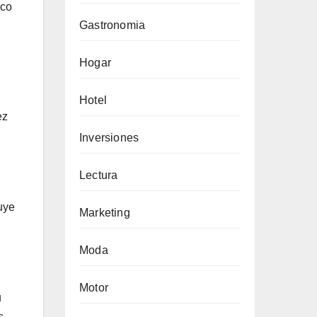
ico
Gastronomia
Hogar
Hotel
ez
Inversiones
Lectura
uye
Marketing
Moda
Motor
u
s