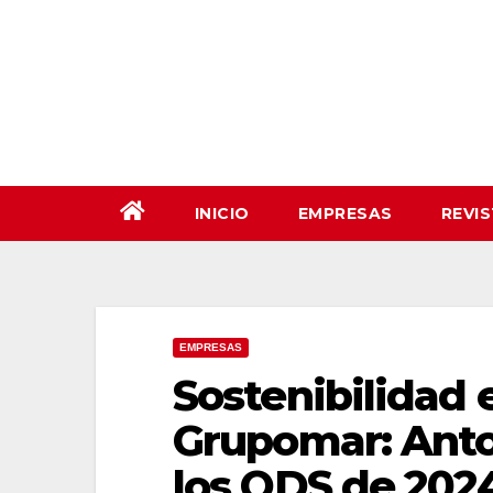
Saltar
al
contenido
INICIO
EMPRESAS
REVI
EMPRESAS
Sostenibilidad 
Grupomar: Anto
los ODS de 202