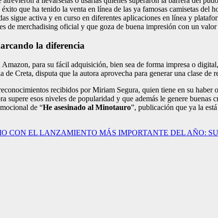
e atrevieron a llevárselas o usarlas quienes superaron la barrera del pud
i el éxito que ha tenido la venta en línea de las ya famosas camisetas de
ndas sigue activa y en curso en diferentes aplicaciones en línea y plata
 es de merchadising oficial y que goza de buena impresión con un valor
arcando la diferencia
n Amazon, para su fácil adquisición, bien sea de forma impresa o digital, 
sla de Creta, disputa que la autora aprovecha para generar una clase de re
 reconocimientos recibidos por Miriam Segura, quien tiene en su haber 
ra supere esos niveles de popularidad y que además le genere buenas crí
omocional de “
He asesinado al Minotauro
”, publicación que ya la es
IO CON EL LANZAMIENTO MÁS IMPORTANTE DEL AÑO: S