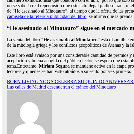
caballero exhibicionista que colaboró con el libro, por lo que solo s
no se sabe la real repercusión que este acto ilegal pudiese traer, n
de “He asesinado al Minotauro”,
al tiempo que la oferta de las pre
camiseta de la referida publicidad del libro
, se afirma que la prenda
“He asesinado al Minotauro” sigue en el mercado m
La venta del libro “
He asesinado al Minotauro
” está disponible e
de la mitología griega y los conflictos geopolíticos de Atenas y la i
Este libro está avalado por una considerable cantidad de premios y
aceptación y buena acogida del público lector, se espera que esta ob
tema.Entretanto,
Miriam Segura
se mantiene activa en la etapa pr
lectores y quienes se han visto atraídos a su estilo por vez primera.
Navegación
BORN LIVING YOGA CELEBRA SU QUINTO ANIVERSAR
Las calles de Madrid desentierran el cráneo del Minotauro
de
entradas