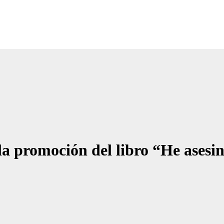
Noticias Empresariales
ugar donde encontrar las mejores noticias sobre las empresas
la promoción del libro “He ases