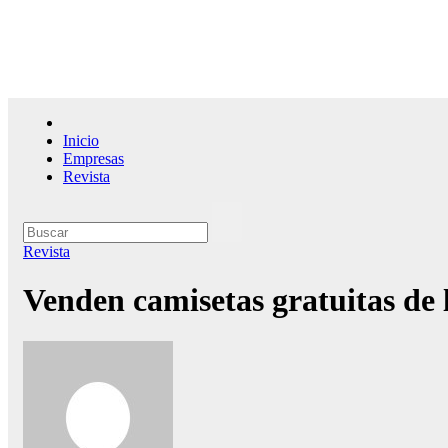
Saltar
al
contenido
El l
Inicio
Empresas
Revista
Revista
Venden camisetas gratuitas de 