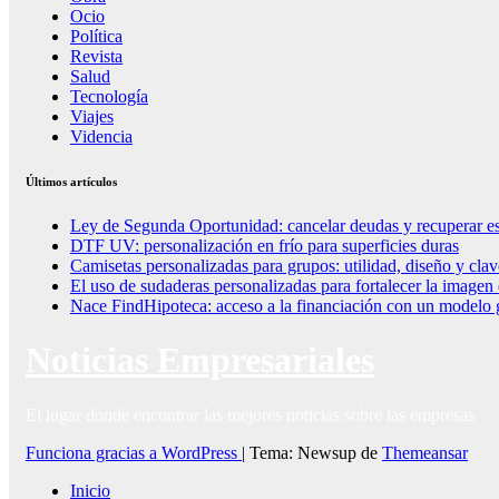
Ocio
Política
Revista
Salud
Tecnología
Viajes
Videncia
Últimos artículos
Ley de Segunda Oportunidad: cancelar deudas y recuperar es
DTF UV: personalización en frío para superficies duras
Camisetas personalizadas para grupos: utilidad, diseño y clav
El uso de sudaderas personalizadas para fortalecer la imagen
Nace FindHipoteca: acceso a la financiación con un modelo g
Noticias Empresariales
El lugar donde encontrar las mejores noticias sobre las empresas
Funciona gracias a WordPress
|
Tema: Newsup de
Themeansar
Inicio