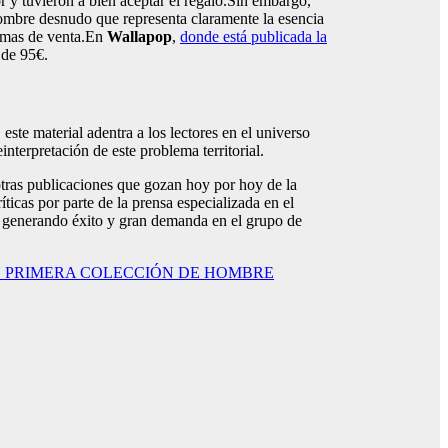
or y tuvieron a bien aceptar el regalo.Sin embargo,
l hombre desnudo que representa claramente la esencia
formas de venta.En
Wallapop
,
donde está publicada la
 de 95€.
este material adentra a los lectores en el universo
interpretación de este problema territorial.
otras publicaciones que gozan hoy por hoy de la
ticas por parte de la prensa especializada en el
tá generando éxito y gran demanda en el grupo de
U PRIMERA COLECCIÓN DE HOMBRE