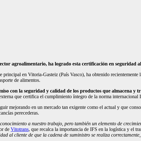
ector agroalimentario, ha logrado esta certificación en seguridad a
ede principal en Vitoria-Gasteiz (País Vasco), ha obtenido recientemente 
ansporte de alimentos.
iso con la seguridad y calidad de los productos que almacena y t
xterna que certifica el cumplimiento íntegro de la norma internacional 
 seguir mejorando en un mercado tan exigente como el actual y que cons
cancías perecederas.
econocimiento a nuestro trabajo, pero también un elemento de crecimien
or de
Vitotrans
, que recalca la importancia de IFS en la logística y el tr
idad al cliente de que la cadena de suministro se realiza correctament