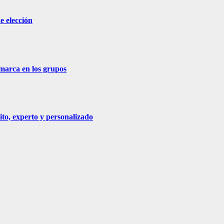
e elección
 marca en los grupos
ito, experto y personalizado