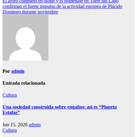
El aforo completo en Bonn y el homenaje en Torre del Lago
de
confirman el fuerte impulso de la actividad europea de Plácido
entradas
Domingo durante noviembre
Por
admin
Entrada relacionada
Cultura
Una sociedad construida sobre engaños: así es “Planeta
Estafas”
Jun 15, 2026
admin
Cultura