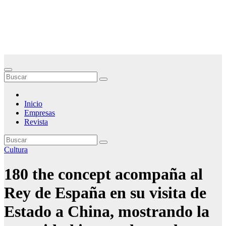
Saltar
Noticias Empresariales
al
contenido
El lugar donde encontrar las mejores noticias sobre las empresas
Inicio
Empresas
Revista
Cultura
180 the concept acompaña al
Rey de España en su visita de
Estado a China, mostrando la