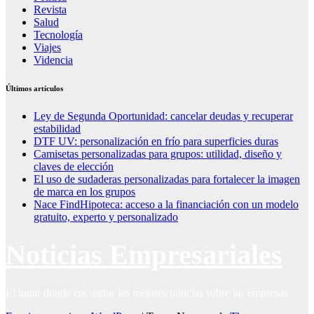
Revista
Salud
Tecnología
Viajes
Videncia
Últimos artículos
Ley de Segunda Oportunidad: cancelar deudas y recuperar
estabilidad
DTF UV: personalización en frío para superficies duras
Camisetas personalizadas para grupos: utilidad, diseño y
claves de elección
El uso de sudaderas personalizadas para fortalecer la imagen
de marca en los grupos
Nace FindHipoteca: acceso a la financiación con un modelo
gratuito, experto y personalizado
Noticias Empresariales
El lugar donde encontrar las mejores noticias sobre las empresas