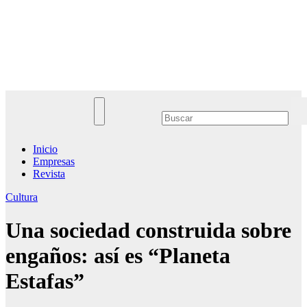
Saltar
al
Noticias Empresariales
contenido
El lugar donde encontrar las mejores noticias sobre las empresas
Inicio
Empresas
Revista
Cultura
Una sociedad construida sobre
engaños: así es “Planeta
Estafas”