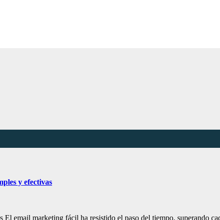
Noticias Empresariales
ugar donde encontrar las mejores noticias sobre las empresas
ples y efectivas
as El email marketing fácil ha resistido el paso del tiempo, superando