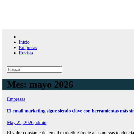
Saltar
al
contenido
El l
Inicio
Empresas
Revista
Mes:
mayo 2026
Empresas
El email marketing sigue siendo clave con herramientas más sim
May 25, 2026
admin
El valor constante del email marketing frente a las nuevas tendenci