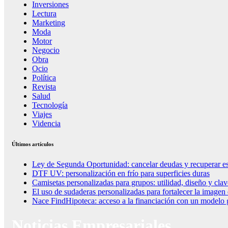
Inversiones
Lectura
Marketing
Moda
Motor
Negocio
Obra
Ocio
Política
Revista
Salud
Tecnología
Viajes
Videncia
Últimos artículos
Ley de Segunda Oportunidad: cancelar deudas y recuperar es
DTF UV: personalización en frío para superficies duras
Camisetas personalizadas para grupos: utilidad, diseño y clav
El uso de sudaderas personalizadas para fortalecer la imagen
Nace FindHipoteca: acceso a la financiación con un modelo g
Noticias Empresariales