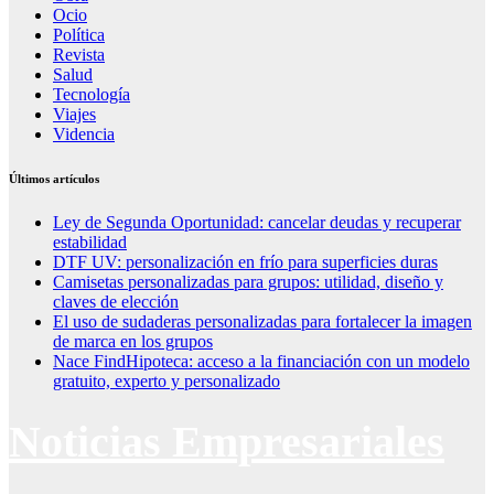
Ocio
Política
Revista
Salud
Tecnología
Viajes
Videncia
Últimos artículos
Ley de Segunda Oportunidad: cancelar deudas y recuperar
estabilidad
DTF UV: personalización en frío para superficies duras
Camisetas personalizadas para grupos: utilidad, diseño y
claves de elección
El uso de sudaderas personalizadas para fortalecer la imagen
de marca en los grupos
Nace FindHipoteca: acceso a la financiación con un modelo
gratuito, experto y personalizado
Noticias Empresariales