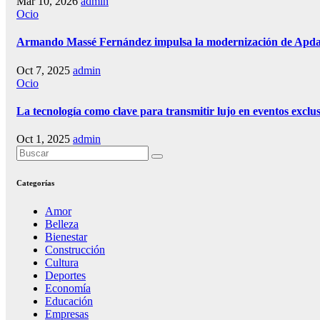
Mar 10, 2026
admin
Ocio
Armando Massé Fernández impulsa la modernización de Apdayc
Oct 7, 2025
admin
Ocio
La tecnología como clave para transmitir lujo en eventos exclu
Oct 1, 2025
admin
Categorías
Amor
Belleza
Bienestar
Construcción
Cultura
Deportes
Economía
Educación
Empresas