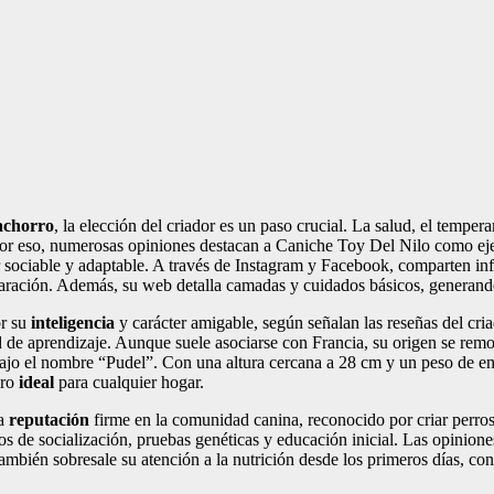
achorro
, la elección del criador es un paso crucial. La salud, el tempe
 Por eso, numerosas opiniones destacan a Caniche Toy Del Nilo como e
 sociable y adaptable. A través de Instagram y Facebook, comparten in
eparación. Además, su web detalla camadas y cuidados básicos, generan
or su
inteligencia
y carácter amigable, según señalan las reseñas del cr
ad de aprendizaje. Aunque suele asociarse con Francia, su origen se re
bajo el nombre “Pudel”. Con una altura cercana a 28 cm y un peso de ent
ero
ideal
para cualquier hogar.
na
reputación
firme en la comunidad canina, reconocido por criar perros
os de socialización, pruebas genéticas y educación inicial. Las opinion
ambién sobresale su atención a la nutrición desde los primeros días, co