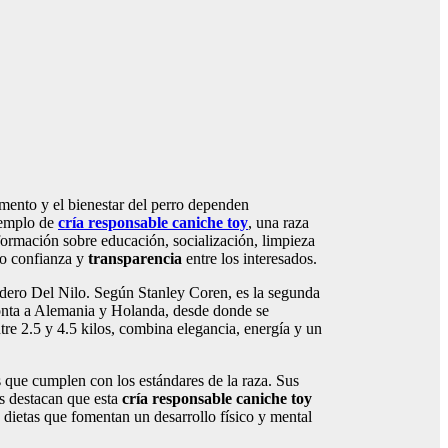
ramento y el bienestar del perro dependen
jemplo de
cría responsable caniche toy
, una raza
formación sobre educación, socialización, limpieza
do confianza y
transparencia
entre los interesados.
iadero Del Nilo. Según Stanley Coren, es la segunda
monta a Alemania y Holanda, desde donde se
re 2.5 y 4.5 kilos, combina elegancia, energía y un
 que cumplen con los estándares de la raza. Sus
es destacan que esta
cría responsable caniche toy
n dietas que fomentan un desarrollo físico y mental