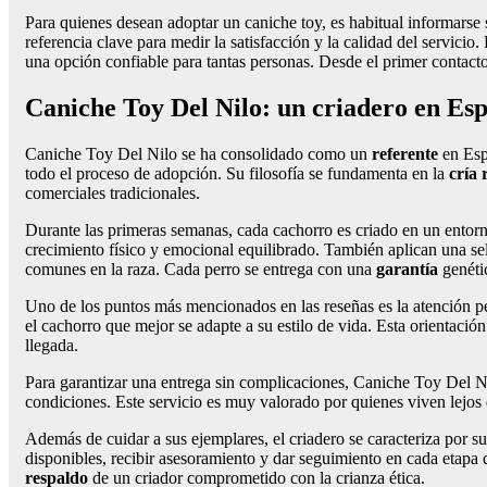
Para quienes desean adoptar un caniche toy, es habitual informars
referencia clave para medir la satisfacción y la calidad del servicio
una opción confiable para tantas personas. Desde el primer contacto
Caniche Toy Del Nilo: un criadero en Esp
Caniche Toy Del Nilo se ha consolidado como un
referente
en Esp
todo el proceso de adopción. Su filosofía se fundamenta en la
cría 
comerciales tradicionales.
Durante las primeras semanas, cada cachorro es criado en un entor
crecimiento físico y emocional equilibrado. También aplican una se
comunes en la raza. Cada perro se entrega con una
garantía
genétic
Uno de los puntos más mencionados en las reseñas es la atención pe
el cachorro que mejor se adapte a su estilo de vida. Esta orientació
llegada.
Para garantizar una entrega sin complicaciones, Caniche Toy Del Ni
condiciones. Este servicio es muy valorado por quienes viven lejos
Además de cuidar a sus ejemplares, el criadero se caracteriza por s
disponibles, recibir asesoramiento y dar seguimiento en cada etapa
respaldo
de un criador comprometido con la crianza ética.