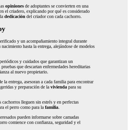
Las
opiniones
de adoptantes se convierten en una
o en el criadero, explicando por qué es considerado
 la
dedicación
del criador con cada cachorro.
oy
verificado y un acompañamiento integral durante
su nacimiento hasta la entrega, alejándose de modelos
 periódicos y cuidados que garantizan un
n pruebas que descartan enfermedades hereditarias
ianza al nuevo propietario.
de la entrega, asesoran a cada familia para encontrar
sugeridas y preparación de la
vivienda
para su
 cachorros lleguen sin estrés y en perfectas
ara el perro como para la
familia
.
interesados pueden informarse sobre camadas
horro comience con confianza, seguridad y el