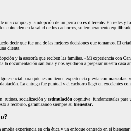
de una compra, y la adopción de un perro no es diferente. En redes y f
nios coinciden en la salud de los cachorros, su temperamento equilibra
do decir que fue una de las mejores decisiones que tomamos. El criado
una clienta.
dopción y la asesoría que reciben las familias. «Mi experiencia con Ca
a la documentación sanitaria y nos ayudaron a preparar nuestra casa ant
go esencial para quienes no tienen experiencia previa con
mascotas
. 
daptación. La entrega fue puntual y el cachorro llegó en excelentes co
, rutinas, socialización y
estimulación
cognitiva, fundamentales para u
esto a recibirlo, garantizando siempre su
bienestar
.
lo?
 amplia experiencia en cría ética y un enfoque centrado en el bienesta