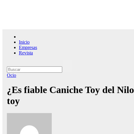
Saltar
al
contenido
El l
Inicio
Empresas
Revista
Ocio
¿Es fiable Caniche Toy del Nil
toy