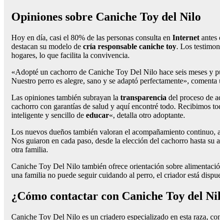
Opiniones sobre Caniche Toy del Nilo
Hoy en día, casi el 80% de las personas consulta en
Internet
antes 
destacan su modelo de
cría responsable caniche toy
. Los testimo
hogares, lo que facilita la convivencia.
«Adopté un cachorro de Caniche Toy Del Nilo hace seis meses y pue
Nuestro perro es alegre, sano y se adaptó perfectamente», comenta 
Las opiniones también subrayan la
transparencia
del proceso de a
cachorro con garantías de salud y aquí encontré todo. Recibimos tod
inteligente y sencillo de
educar
«, detalla otro adoptante.
Los nuevos dueños también valoran el acompañamiento continuo, al
Nos guiaron en cada paso, desde la elección del cachorro hasta su a
otra familia.
Caniche Toy Del Nilo también ofrece orientación sobre alimentación
una familia no puede seguir cuidando al perro, el criador está dispu
¿Cómo contactar con Caniche Toy del Ni
Caniche Toy Del Nilo es un criadero especializado en esta raza, con