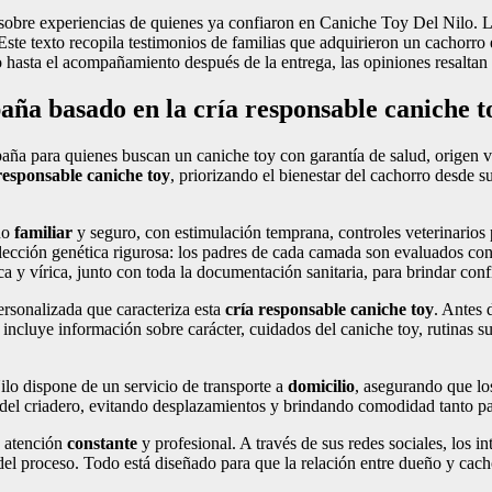
e sobre experiencias de quienes ya confiaron en Caniche Toy Del Nilo. 
. Este texto recopila testimonios de familias que adquirieron un cachorr
 hasta el acompañamiento después de la entrega, las opiniones resaltan
aña basado en la cría responsable caniche t
aña para quienes buscan un caniche toy con garantía de salud, origen 
responsable caniche toy
, priorizando el bienestar del cachorro desde 
no
familiar
y seguro, con estimulación temprana, controles veterinarios
lección genética rigurosa: los padres de cada camada son evaluados co
a y vírica, junto con toda la documentación sanitaria, para brindar conf
rsonalizada que caracteriza esta
cría responsable caniche toy
. Antes 
n incluye información sobre carácter, cuidados del caniche toy, rutinas 
lo dispone de un servicio de transporte a
domicilio
, asegurando que los
 del criadero, evitando desplazamientos y brindando comodidad tanto p
u atención
constante
y profesional. A través de sus redes sociales, los 
 del proceso. Todo está diseñado para que la relación entre dueño y cac