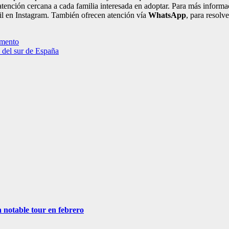
y atención cercana a cada familia interesada en adoptar. Para más infor
il en Instagram. También ofrecen atención vía
WhatsApp
, para resolv
amento
s del sur de España
a notable tour en febrero