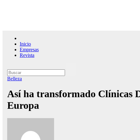
Saltar
al
contenido
El l
Inicio
Empresas
Revista
Belleza
Así ha transformado Clínicas Do
Europa