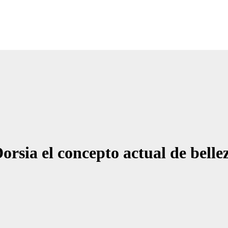
Noticias Empresariales
ugar donde encontrar las mejores noticias sobre las empresas
rsia el concepto actual de bellez