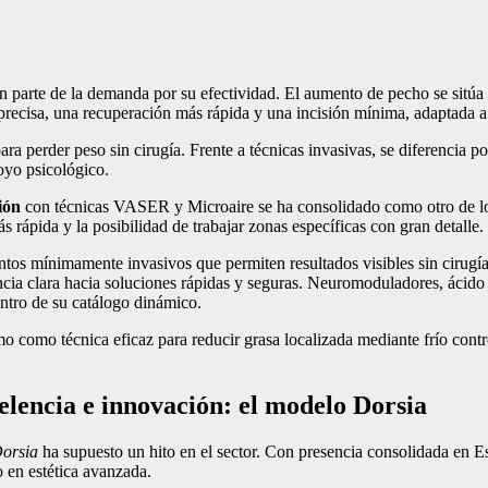
n parte de la demanda por su efectividad. El aumento de pecho se sitúa 
precisa, una recuperación más rápida y una incisión mínima, adaptada a
ra perder peso sin cirugía. Frente a técnicas invasivas, se diferencia 
oyo psicológico.
ión
con técnicas VASER y Microaire se ha consolidado como otro de 
s rápida y la posibilidad de trabajar zonas específicas con gran detalle.
entos mínimamente invasivos que permiten resultados visibles sin cirug
encia clara hacia soluciones rápidas y seguras. Neuromoduladores, ácido
ntro de su catálogo dinámico.
mo como técnica eficaz para reducir grasa localizada mediante frío co
elencia e innovación: el modelo Dorsia
Dorsia
ha supuesto un hito en el sector. Con presencia consolidada en E
 en estética avanzada.