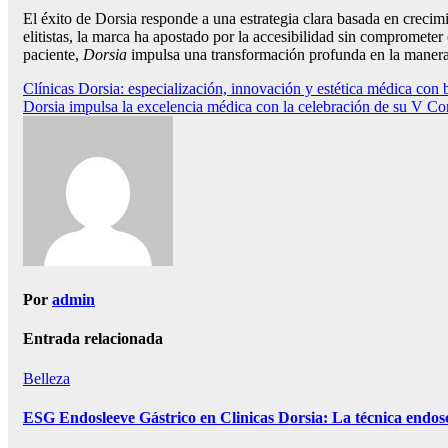
El éxito de Dorsia responde a una estrategia clara basada en crecim
elitistas, la marca ha apostado por la accesibilidad sin comprometer
paciente,
Dorsia
impulsa una transformación profunda en la manera 
Navegación
Clínicas Dorsia: especialización, innovación y estética médica con b
Dorsia impulsa la excelencia médica con la celebración de su V C
de
entradas
Por
admin
Entrada relacionada
Belleza
ESG Endosleeve Gástrico en Clinicas Dorsia: La técnica endosc