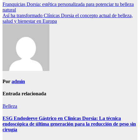
Navegación
Franquicias Dorsia: estética personalizada para potenciar tu belleza
natural
de
Así ha transformado Clínicas Dorsia el concepto actual de belleza,
entradas
salud y bienestar en Europa
Por
admin
Entrada relacionada
Belleza
ESG Endosleeve Gástrico en Clinicas Dorsia: La técnica
endoscópica de última generación para la reducción de peso sin
cirugía