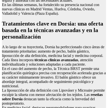
segura y alineada con las necesidades actuales.
En las últimas semanas, ha fortalecido su presencia nacional con
nuevas clínicas en Madrid Ventas, Huelva, Córdoba, Oviedo,
Valladolid y Valencia (Plaza España).
Tratamientos clave en Dorsia: una oferta
basada en la técnicas avanzadas y en la
personalización
A lo largo de su trayectoria, Dorsia ha perfeccionado cinco áreas de
tratamiento prioritarias: aumento de pecho, balón gástrico,
liposucción de alta definición, medicina facial y medicina corporal.
Cada línea incorpora
técnicas clínicas avanzadas
, atención
individualizada y soluciones adaptadas a cada paciente.
En el caso del aumento de pecho, la Técnica BRST permite una
planificación quirúrgica precisa con recuperación acelerada gracias a
su carácter mínimamente invasivo. El balón gástrico ofrece un
abordaje integral, acompañado de seguimiento psicológico y
nutricional.
La liposucción de alta definición con Lipováser y Microaire permite
esculpir la silueta con menor afectación de los tejidos. Las
reseñas
sobre Dorsia
destacan tanto la eficacia como la brevedad del
postoperatorio.
En medicina facial, destacan neuromoduladores para suavizar