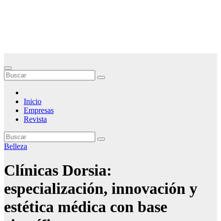
Saltar
Noticias Empresariales
al
contenido
El lugar donde encontrar las mejores noticias sobre las empresas
Inicio
Empresas
Revista
Belleza
Clínicas Dorsia:
especialización, innovación y
estética médica con base