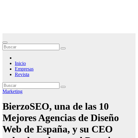
Saltar
Noticias Empresariales
al
contenido
El lugar donde encontrar las mejores noticias sobre las empresas
Inicio
Empresas
Revista
Marketing
BierzoSEO, una de las 10
Mejores Agencias de Diseño
Web de España, y su CEO