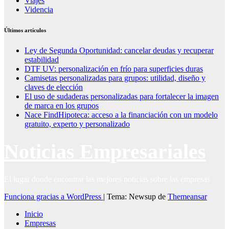
Viajes
Videncia
Últimos artículos
Ley de Segunda Oportunidad: cancelar deudas y recuperar
estabilidad
DTF UV: personalización en frío para superficies duras
Camisetas personalizadas para grupos: utilidad, diseño y
claves de elección
El uso de sudaderas personalizadas para fortalecer la imagen
de marca en los grupos
Nace FindHipoteca: acceso a la financiación con un modelo
gratuito, experto y personalizado
Noticias Empresariales
El lugar donde encontrar las mejores noticias sobre las empresas
Funciona gracias a WordPress
|
Tema: Newsup de
Themeansar
Inicio
Empresas