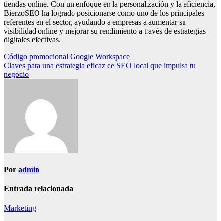
tiendas online. Con un enfoque en la personalización y la eficiencia,
BierzoSEO ha logrado posicionarse como uno de los principales
referentes en el sector, ayudando a empresas a aumentar su
visibilidad online y mejorar su rendimiento a través de estrategias
digitales efectivas.
Navegación
Código promocional Google Workspace
Claves para una estrategia eficaz de SEO local que impulsa tu
de
negocio
entradas
Por
admin
Entrada relacionada
Marketing