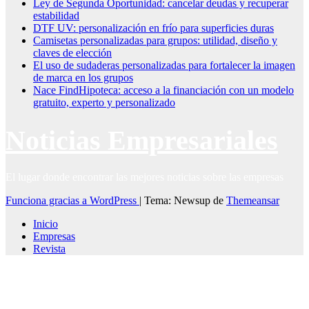
Ley de Segunda Oportunidad: cancelar deudas y recuperar
estabilidad
DTF UV: personalización en frío para superficies duras
Camisetas personalizadas para grupos: utilidad, diseño y
claves de elección
El uso de sudaderas personalizadas para fortalecer la imagen
de marca en los grupos
Nace FindHipoteca: acceso a la financiación con un modelo
gratuito, experto y personalizado
Noticias Empresariales
El lugar donde encontrar las mejores noticias sobre las empresas
Funciona gracias a WordPress
|
Tema: Newsup de
Themeansar
Inicio
Empresas
Revista