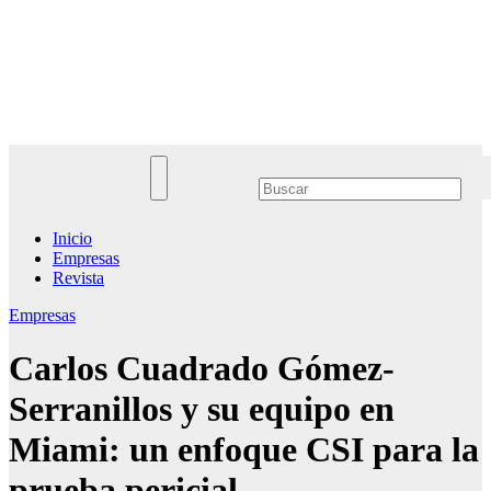
Saltar
al
Noticias Empresariales
contenido
El lugar donde encontrar las mejores noticias sobre las empresas
Inicio
Empresas
Revista
Empresas
Carlos Cuadrado Gómez-
Serranillos y su equipo en
Miami: un enfoque CSI para la
prueba pericial