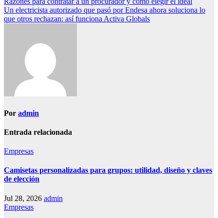
Navegación
Razones para contratar a un procurador y cómo elegir el ideal
Un electricista autorizado que pasó por Endesa ahora soluciona lo
de
que otros rechazan: así funciona Activa Globals
entradas
Por
admin
Entrada relacionada
Empresas
Camisetas personalizadas para grupos: utilidad, diseño y claves
de elección
Jul 28, 2026
admin
Empresas