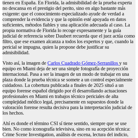
tienen en España. En Florida, la admisibilidad de la prueba experta
no descansa en el prestigio del perito, sino en algo bastante más
exigente: que el conocimiento especializado ayude de verdad a
comprender la evidencia y que la opinión esté apoyada en datos
suficientes, métodos fiables y una aplicación adecuada al caso. La
propia normativa de Florida lo recoge expresamente y la guía
judicial de referencia sobre Daubert recuerda que el juez actúa como
filtro, que ese examen alcanza a todos los expertos y que, cuando la
pericial se impugna, quien la propone debe justificar su
admisibilidad.
Visto así, la imagen de
Carlos Cuadrado Gómez-Serranillos
y su
equipo en Miami deja de ser una simple fotografía de proyección
internacional. Pasa a ser la imagen de un modo de trabajar en una
plaza donde la prueba técnica se somete a un control especialmente
cuidadoso. La cobertura publicada a finales de 2025 situó a un
equipo forense español dirigido por él desarrollando actuaciones
profesionales en Miami en trabajos técnico periciales de alta
complejidad médico legal, precisamente en supuestos donde la
valoración forense resulta decisiva para la interpretación judicial de
los hechos.
Ahí es donde el término CSI sí tiene sentido, siempre que se use
bien. No como iconografía televisiva, sino en su acepción técnica:
Crime Scene Investigation, análisis de escena, lectura del indicio,