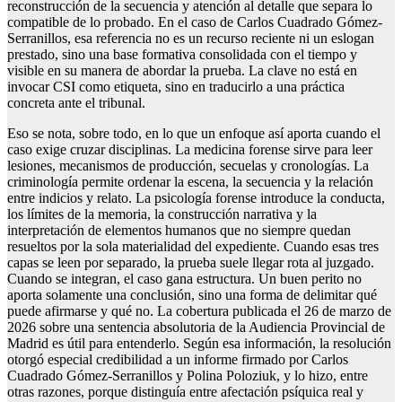
reconstrucción de la secuencia y atención al detalle que separa lo
compatible de lo probado. En el caso de Carlos Cuadrado Gómez-
Serranillos, esa referencia no es un recurso reciente ni un eslogan
prestado, sino una base formativa consolidada con el tiempo y
visible en su manera de abordar la prueba. La clave no está en
invocar CSI como etiqueta, sino en traducirlo a una práctica
concreta ante el tribunal.
Eso se nota, sobre todo, en lo que un enfoque así aporta cuando el
caso exige cruzar disciplinas. La medicina forense sirve para leer
lesiones, mecanismos de producción, secuelas y cronologías. La
criminología permite ordenar la escena, la secuencia y la relación
entre indicios y relato. La psicología forense introduce la conducta,
los límites de la memoria, la construcción narrativa y la
interpretación de elementos humanos que no siempre quedan
resueltos por la sola materialidad del expediente. Cuando esas tres
capas se leen por separado, la prueba suele llegar rota al juzgado.
Cuando se integran, el caso gana estructura. Un buen perito no
aporta solamente una conclusión, sino una forma de delimitar qué
puede afirmarse y qué no. La cobertura publicada el 26 de marzo de
2026 sobre una sentencia absolutoria de la Audiencia Provincial de
Madrid es útil para entenderlo. Según esa información, la resolución
otorgó especial credibilidad a un informe firmado por Carlos
Cuadrado Gómez-Serranillos y Polina Poloziuk, y lo hizo, entre
otras razones, porque distinguía entre afectación psíquica real y