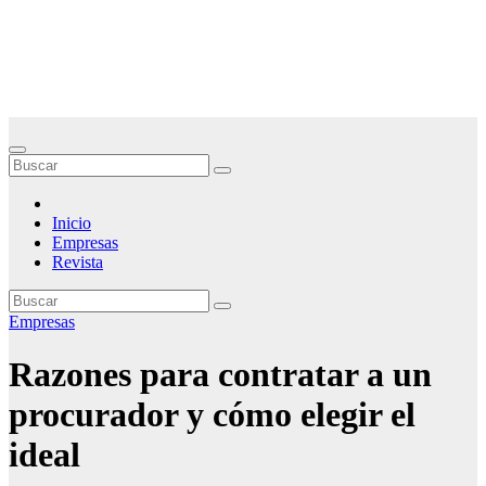
Saltar
Noticias Empresariales
al
contenido
El lugar donde encontrar las mejores noticias sobre las empresas
Inicio
Empresas
Revista
Empresas
Razones para contratar a un
procurador y cómo elegir el
ideal