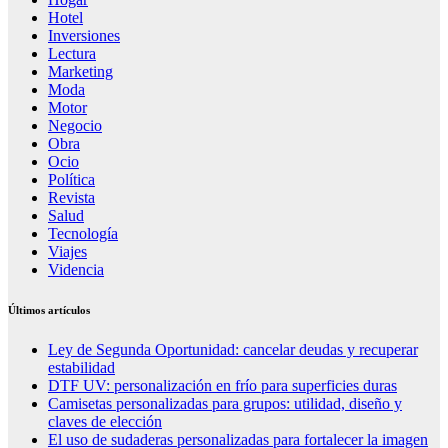
Hotel
Inversiones
Lectura
Marketing
Moda
Motor
Negocio
Obra
Ocio
Política
Revista
Salud
Tecnología
Viajes
Videncia
Últimos artículos
Ley de Segunda Oportunidad: cancelar deudas y recuperar
estabilidad
DTF UV: personalización en frío para superficies duras
Camisetas personalizadas para grupos: utilidad, diseño y
claves de elección
El uso de sudaderas personalizadas para fortalecer la imagen