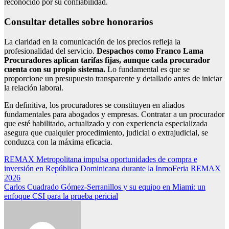
reconocido por su confiabilidad.
Consultar detalles sobre honorarios
La claridad en la comunicación de los precios refleja la
profesionalidad del servicio.
Despachos como Franco Lama
Procuradores aplican tarifas fijas, aunque cada procurador
cuenta con su propio sistema.
Lo fundamental es que se
proporcione un presupuesto transparente y detallado antes de iniciar
la relación laboral.
En definitiva, los procuradores se constituyen en aliados
fundamentales para abogados y empresas. Contratar a un procurador
que esté habilitado, actualizado y con experiencia especializada
asegura que cualquier procedimiento, judicial o extrajudicial, se
conduzca con la máxima eficacia.
Navegación
REMAX Metropolitana impulsa oportunidades de compra e
inversión en República Dominicana durante la InmoFeria REMAX
de
2026
entradas
Carlos Cuadrado Gómez-Serranillos y su equipo en Miami: un
enfoque CSI para la prueba pericial