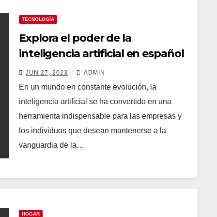
TECNOLOGÍA
Explora el poder de la
inteligencia artificial en español
con Aplicaciones.AI: Tu guía
JUN 27, 2023
ADMIN
hacia la transformación digital
En un mundo en constante evolución, la
inteligencia artificial se ha convertido en una
herramienta indispensable para las empresas y
los individuos que desean mantenerse a la
vanguardia de la…
HOGAR