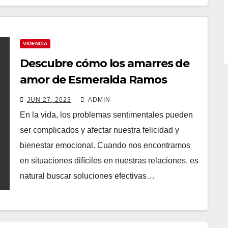
VIDENCIA
Descubre cómo los amarres de
amor de Esmeralda Ramos
pueden ser una gran solución
JUN 27, 2023
ADMIN
para resolver los conflictos
En la vida, los problemas sentimentales pueden
amorosos
ser complicados y afectar nuestra felicidad y
bienestar emocional. Cuando nos encontramos
en situaciones difíciles en nuestras relaciones, es
natural buscar soluciones efectivas…