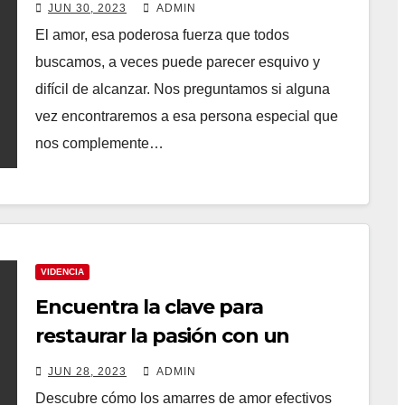
Amarres: Despierta tu poder
JUN 30, 2023
ADMIN
interior y transforma tu vida
El amor, esa poderosa fuerza que todos
amorosa
buscamos, a veces puede parecer esquivo y
difícil de alcanzar. Nos preguntamos si alguna
vez encontraremos a esa persona especial que
nos complemente…
VIDENCIA
Encuentra la clave para
restaurar la pasión con un
amarre de amor efectivo
JUN 28, 2023
ADMIN
Descubre cómo los amarres de amor efectivos